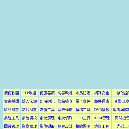
續傳軟體
FTP軟體
伺服器類
防毒軟體
木馬防護
網路安全
存取控
文書編輯
輸入法類
即時通訊
信箱檢查
電子郵件
郵件過濾
音樂CD
MP3播放
影片播放
媒體工具
音樂轉檔
轉檔工具
DVD播放
編碼與解
系統工具
系統調校
系統清理
系統偵測
CPU工具
RAM管理
開關機
圖片管理
影像處理
影像擷取
網頁設計
離線閱瀏
燒錄工具
光碟工