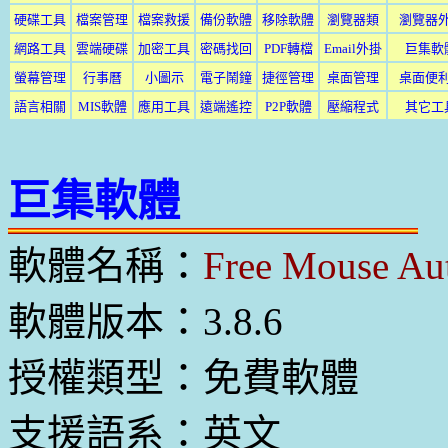
硬碟工具
檔案管理
檔案救援
備份軟體
移除軟體
瀏覽器類
瀏覽器
網路工具
雲端硬碟
加密工具
密碼找回
PDF轉檔
Email外掛
巨集軟
螢幕管理
行事曆
小圖示
電子鬧鐘
捷徑管理
桌面管理
桌面便
語言相關
MIS軟體
應用工具
遠端遙控
P2P軟體
壓縮程式
其它工
巨集軟體
軟體名稱：
Free Mouse Aut
軟體版本：3.8.6
授權類型：免費軟體
支援語系：英文