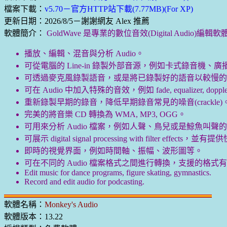
檔案下載：
v5.70－官方HTTP站下載(7.77MB)(For XP)
更新日期：2026/8/5－謝謝網友 Alex 推薦
軟體簡介：
GoldWave 是專業的數位音效(Digital Audio)
播放、編輯、混音與分析 Audio。
可從電腦的 Line-in 錄製外部音源，例如卡式錄音機、廣播
可透過麥克風錄製語音，或是將已錄製好的語音以較慢的
可在 Audio 中加入特殊的音效，例如 fade, equalizer, doppler, mecha
重新錄製早期的錄音，降低早期錄音常見的噪音(crackle)
完美的將音樂 CD 轉換為 WMA, MP3, OGG。
可用來分析 Audio 檔案，例如人聲、鳥兒或是鯨魚叫聲
可展示 digital signal processing with filter effec
即時的視覺界面，例如時間軸、振幅、波形圖等。
可在不同的 Audio 檔案格式之間進行轉換，支援的格式有 WAV, WMA, M
Edit music for dance programs, figure skating, gymnastics.
Record and edit audio for podcasting.
軟體名稱：
Monkey's Audio
軟體版本：13.22