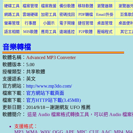
硬碟工具
檔案管理
檔案救援
備份軟體
移除軟體
瀏覽器類
瀏覽器
網路工具
雲端硬碟
加密工具
密碼找回
PDF轉檔
Email外掛
巨集軟
螢幕管理
行事曆
小圖示
電子鬧鐘
捷徑管理
桌面管理
桌面便
語言相關
MIS軟體
應用工具
遠端遙控
P2P軟體
壓縮程式
其它工
音樂轉檔
軟體名稱：
Advanced MP3 Converter
軟體版本：5.00
授權類型：共享軟體
支援語系：英文
官方網站：
http://www.mp3do.com/
檔案下載：
官方網站下載頁面
檔案下載：
官方HTTP站下載(3.45MB)
更新日期：2014/9/18－謝謝網友 UFO 推薦
軟體簡介：
這是 Audio 檔案格式轉換工具，可以把 Audi
支援格式：
MP3, WMA, WAV, OGG, APE, MPC, CUE, AAC, MP4, M4A, 