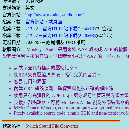
授權類型：免費軟體
支援語系：英文
官方網站：
http://www.monkeysaudio.com/
檔案下載：
官方網站下載頁面
檔案下載：
v13.22－官方HTTP站下載(1.94MB)
(32位元)
檔案下載：
v13.22－官方HTTP站下載(2.26MB)
(64位元)
更新日期：2026/8/7－謝謝網友 UFO 推薦
軟體簡介：
Monkey's Audio 是用來將 WAV 轉換成 APE 
般完美保留原來的音質，但檔案大小卻是 WAV 的一半左右，Monkey's A
高效率並具有極高的壓縮比率。
使用無失真壓縮演算法，確保完美的音質。
容易使用的界面。
內建 CRC 錯誤偵測，確保資料能被正確的解壓縮。
使用具有高彈性的 APE Tag，讓你輕易地管理與分類大量的
支援外部編輯器，可將 Monkey's Audio 視為外部編碼器的 
Media Center, Winamp, and more support – supported by many p
Freely available source code, simple SDK and non-restrictive li
軟體名稱：
Switch Sound File Converter