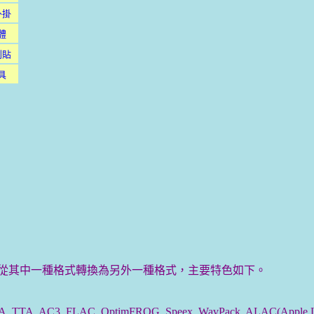
外掛
體
利貼
具
o 檔案從其中一種格式轉換為另外一種格式，主要特色如下。
TTA, AC3, FLAC, OptimFROG, Speex, WavPack, ALAC(Apple Loss