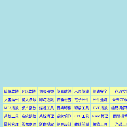
續傳軟體
FTP軟體
伺服器類
防毒軟體
木馬防護
網路安全
存取控
文書編輯
輸入法類
即時通訊
信箱檢查
電子郵件
郵件過濾
音樂CD
MP3播放
影片播放
媒體工具
音樂轉檔
轉檔工具
DVD播放
編碼與解
系統工具
系統調校
系統清理
系統偵測
CPU工具
RAM管理
開關機
圖片管理
影像處理
影像擷取
網頁設計
離線閱瀏
燒錄工具
光碟工