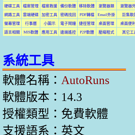
硬碟工具
檔案管理
檔案救援
備份軟體
移除軟體
瀏覽器類
瀏覽器
網路工具
雲端硬碟
加密工具
密碼找回
PDF轉檔
Email外掛
巨集軟
螢幕管理
行事曆
小圖示
電子鬧鐘
捷徑管理
桌面管理
桌面便
語言相關
MIS軟體
應用工具
遠端遙控
P2P軟體
壓縮程式
其它工
系統工具
軟體名稱：
AutoRuns
軟體版本：14.3
授權類型：免費軟體
支援語系：英文