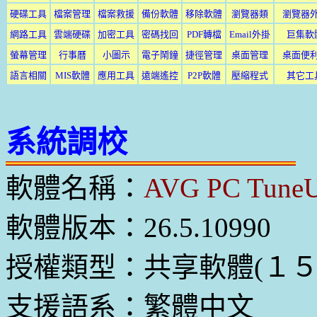
硬碟工具
檔案管理
檔案救援
備份軟體
移除軟體
瀏覽器類
瀏覽器
網路工具
雲端硬碟
加密工具
密碼找回
PDF轉檔
Email外掛
巨集軟
螢幕管理
行事曆
小圖示
電子鬧鐘
捷徑管理
桌面管理
桌面便
語言相關
MIS軟體
應用工具
遠端遙控
P2P軟體
壓縮程式
其它工
系統調校
軟體名稱：
AVG PC Tune
軟體版本：26.5.10990
授權類型：共享軟體(１５
支援語系：繁體中文