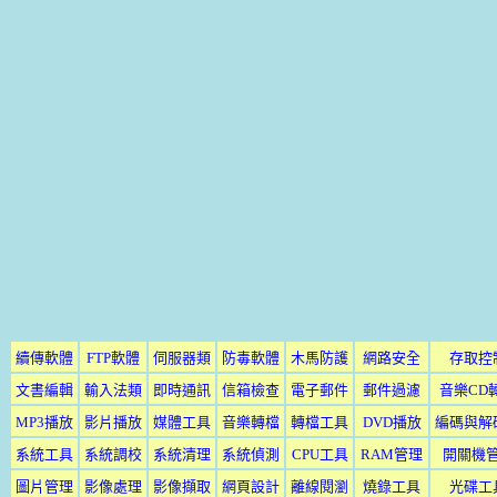
續傳軟體
FTP軟體
伺服器類
防毒軟體
木馬防護
網路安全
存取控
文書編輯
輸入法類
即時通訊
信箱檢查
電子郵件
郵件過濾
音樂CD
MP3播放
影片播放
媒體工具
音樂轉檔
轉檔工具
DVD播放
編碼與解
系統工具
系統調校
系統清理
系統偵測
CPU工具
RAM管理
開關機
圖片管理
影像處理
影像擷取
網頁設計
離線閱瀏
燒錄工具
光碟工