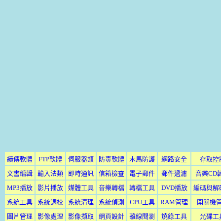
續傳軟體
FTP軟體
伺服器類
防毒軟體
木馬防護
網路安全
存取控
文書編輯
輸入法類
即時通訊
信箱檢查
電子郵件
郵件過濾
音樂CD
MP3播放
影片播放
媒體工具
音樂轉檔
轉檔工具
DVD播放
編碼與解
系統工具
系統調校
系統清理
系統偵測
CPU工具
RAM管理
開關機
圖片管理
影像處理
影像擷取
網頁設計
離線閱瀏
燒錄工具
光碟工