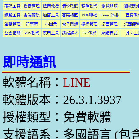
硬碟工具
檔案管理
檔案救援
備份軟體
移除軟體
瀏覽器類
瀏覽器
網路工具
雲端硬碟
加密工具
密碼找回
PDF轉檔
Email外掛
巨集軟
螢幕管理
行事曆
小圖示
電子鬧鐘
捷徑管理
桌面管理
桌面便
語言相關
MIS軟體
應用工具
遠端遙控
P2P軟體
壓縮程式
其它工
即時通訊
軟體名稱：
LINE
軟體版本：26.3.1.3937
授權類型：免費軟體
支援語系：多國語言 (包