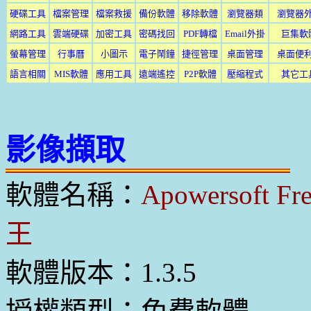
硬碟工具
檔案管理
檔案救援
備份軟體
移除軟體
瀏覽器類
瀏覽器
網路工具
雲端硬碟
加密工具
密碼找回
PDF轉檔
Email外掛
巨集軟
螢幕管理
行事曆
小圖示
電子鬧鐘
捷徑管理
桌面管理
桌面便
語言相關
MIS軟體
應用工具
遠端遙控
P2P軟體
壓縮程式
其它工
影像擷取
軟體名稱：
Apowersoft 
王
軟體版本：1.3.5