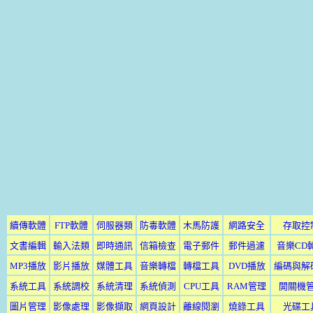
續傳軟體
FTP軟體
伺服器類
防毒軟體
木馬防護
網路安全
存取控
文書編輯
輸入法類
即時通訊
信箱檢查
電子郵件
郵件過濾
音樂CD
MP3播放
影片播放
媒體工具
音樂轉檔
轉檔工具
DVD播放
編碼與解
系統工具
系統調校
系統清理
系統偵測
CPU工具
RAM管理
開關機
圖片管理
影像處理
影像擷取
網頁設計
離線閱瀏
燒錄工具
光碟工