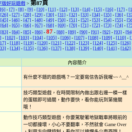
第87頁
字版好玩遊戲
>
[6]
-
[7]
-
[8]
-
[9]
-
[10]
-
[11]
-
[12]
-
[13]
-
[14]
-
[15]
-
[16]
-
[17]
-
[
-
[26]
-
[27]
-
[28]
-
[29]
-
[30]
-
[31]
-
[32]
-
[33]
-
[34]
-
[35]
-
[36]
-
[3
-
[45]
-
[46]
-
[47]
-
[48]
-
[49]
-
[50]
-
[51]
-
[52]
-
[53]
-
[54]
-
[55]
-
[5
-
[64]
-
[65]
-
[66]
-
[67]
-
[68]
-
[69]
-
[70]
-
[71]
-
[72]
-
[73]
-
[74]
-
[7
87
-
[83]
-
[84]
-
[85]
-
[86]
-
-
[88]
-
[89]
-
[90]
-
[91]
-
[92]
-
[93]
-
[94
]
-
[102]
-
[103]
-
[104]
-
[105]
-
[106]
-
[107]
-
[108]
-
[109]
-
[110]
-
[
17]
-
[118]
-
[119]
-
[120]
-
[121]
-
[122]
-
[123]
-
[124]
-
[125]
-
[126]
33]
-
[134]
-
[135]
-
[136]
-
[137]
-
[138]
-
[139]
-
[140]
-
[141]
-
[142]
內容簡介
有什麼不錯的遊戲嗎？一定要寫信告訴我喔~~ ^__^
技巧類型遊戲，在時間限制內做出跟右邊一模一樣
的蛋糕即可過關，動作要快，看你能玩到第幾關
哦！
動作技巧類型遊戲，你要駕駛著地獄戰車將眼前的
一切都撞壞，小心不要翻車，不然就會 Game Over
，利用方向鍵控制，看你可以撞爛多少東西哦！