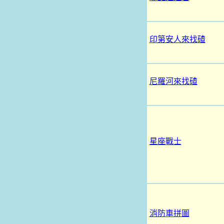
印第安人來找碴
尼羅河來找碴
星座戰士
消防車拼圖