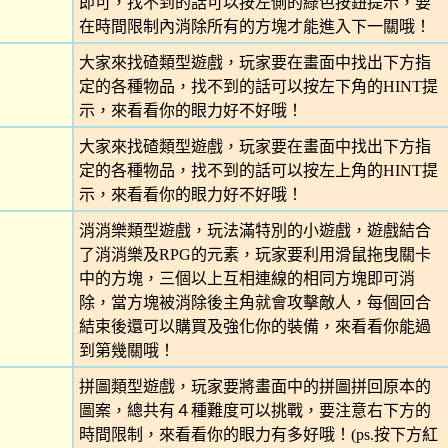
即可，找不到的話可以按左側的綠色按鈕提示，要
在時間限制內消除所有的方塊才能進入下一關哦！
大家來找碴類型遊戲，玩家要在畫面中找出下方指
定的各種物品，找不到的話可以按左下角的HINT提
示，來看看你的眼力好不好哦！
大家來找碴類型遊戲，玩家要在畫面中找出下方指
定的各種物品，找不到的話可以按左上角的HINT提
示，來看看你的眼力好不好哦！
消消樂類型遊戲，玩法滿特別的小遊戲，遊戲結合
了消消樂及RPG的元素，玩家要利用滑鼠拖曳關卡
中的方塊，三個以上互相連線的相同方塊即可消
除，當方塊被消除後主角就會攻擊敵人，每個回合
結束後還可以購買及強化你的裝備，來看看你能過
到第幾關哦！
拼圖類型遊戲，玩家要將畫面中的拼圖拼回原本的
圖案，總共有４種難度可以挑戰，要注意右下方的
時間限制，來看看你的眼力有多好哦！(ps.按下方紅