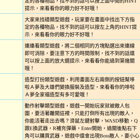
定的各種物品，找不到的話可以按上面中間的HINT
提示，來看看你的眼力好不好哦！
大家來找碴類型遊戲，玩家要在畫面中找出下方指
定的各種物品，找不到的話可以按左上角的HINT提
示，來看看你的眼力好不好哦！
連連看類型遊戲，將二個相同的方塊點選出來連線
即可消除，要注意下方的時間限制，找不到的話還
可以按上面的放大鏡提示，來看看你能過到第幾關
哦！
造型打扮類型遊戲，利用畫面左右兩側的按鈕幫哆
啦Ａ夢及大雄們變換服裝及造型，來看看你的哆啦
Ａ夢全家福造型有多可愛哦！
動作射擊類型遊戲，遊戲一開始玩家就被敵人包
圍，要活著離開這裡，只能打倒所有出現的敵人，
你能活著走出去嗎？滑鼠左鍵射擊，WASD移動，Q
跟E換武器，R補充彈藥，Enter開始，過關後點右下
角可以購買武器，遊戲中還會出現Boss敵人，要小心