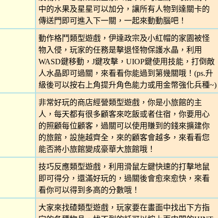
中的水果及星星可以加分，讓所有人物到達關卡的
傳送門即可進入下一關，一起來動動腦吧！
動作格鬥類型遊戲，伊達政宗及小紅帽的家園被怪
物入侵，玩家的任務是擊退怪物保護水晶，利用
WASD鍵移動，J鍵攻擊，UIOP鍵使用技能，打倒敵
人水晶即可過關，來看看你能過到第幾關哦！(ps.升
級後可以按右上角提升角色能力或用金幣強化兵種~)
非常好玩的商店經營類型遊戲，你是小旅館的主
人，每天都有很多顧客來吃飯或者住宿，你要用心
的照顧每位顧客，過關可以使用賺到的錢來擴建你
的旅館，設施越齊全，來的顧客會越多，來看看您
能否將小旅館變成豪華大旅館哦！
技巧反應類型遊戲，利用滑鼠左鍵快速的打擊地鼠
即可得分，還滿好玩的，過關後會愈來愈快，來看
看你可以得到多高的分數哦！
大家來找碴類型遊戲，玩家要在畫面中找出下方指