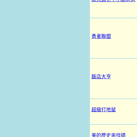
勇者聯盟
飯店大亨
超級打地鼠
美的歷史來找碴