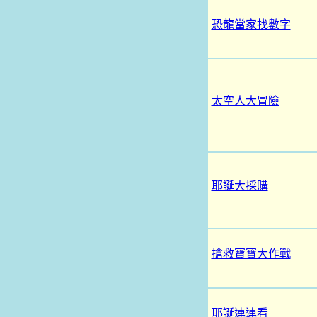
恐龍當家找數字
太空人大冒險
耶誕大採購
搶救寶寶大作戰
耶誕連連看