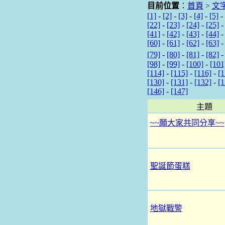
目前位置
：
首頁
>
文
[1]
-
[2]
-
[3]
-
[4]
-
[5]
-
[22]
-
[23]
-
[24]
-
[25]
[41]
-
[42]
-
[43]
-
[44]
[60]
-
[61]
-
[62]
-
[63]
[79]
-
[80]
-
[81]
-
[82]
[98]
-
[99]
-
[100]
-
[101
[114]
-
[115]
-
[116]
-
[1
[130]
-
[131]
-
[132]
-
[1
[146]
-
[147]
主題
~~願大家共同分享~~
聖誕節蛋糕
地獄戰警