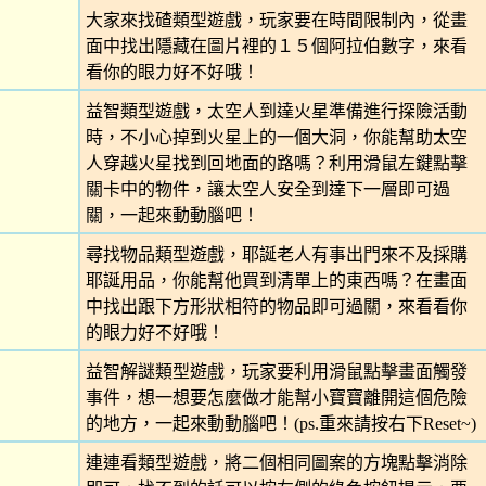
大家來找碴類型遊戲，玩家要在時間限制內，從畫
面中找出隱藏在圖片裡的１５個阿拉伯數字，來看
看你的眼力好不好哦！
益智類型遊戲，太空人到達火星準備進行探險活動
時，不小心掉到火星上的一個大洞，你能幫助太空
人穿越火星找到回地面的路嗎？利用滑鼠左鍵點擊
關卡中的物件，讓太空人安全到達下一層即可過
關，一起來動動腦吧！
尋找物品類型遊戲，耶誕老人有事出門來不及採購
耶誕用品，你能幫他買到清單上的東西嗎？在畫面
中找出跟下方形狀相符的物品即可過關，來看看你
的眼力好不好哦！
益智解謎類型遊戲，玩家要利用滑鼠點擊畫面觸發
事件，想一想要怎麼做才能幫小寶寶離開這個危險
的地方，一起來動動腦吧！(ps.重來請按右下Reset~)
連連看類型遊戲，將二個相同圖案的方塊點擊消除