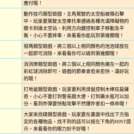
應付哦！
動作技巧類型遊戲，主角駕駛的太空船被隕石擊
中，玩家要駕駛太空摩托車通過各種充滿障礙物的
關卡到達太空站，利用方向鍵控制車子移動及平
衡，小心不要摔車，來看看你能玩到第幾關哦！
祖瑪類型遊戲，將三個以上相同顏色的泡泡球放在
一起即可消除，來看看你可以過到第幾關哦！
消消樂類型遊戲，將三個以上相同顏色連在一起的
彩虹球消除即可，遊戲的節奏會愈來愈快，滿好玩
的哦！
打地鼠類型遊戲，玩家要利用滑鼠控制木棒狂扁薩
奇，小心不要打到警長跟大便，打到藥水瓶可以加
分，看到炸彈要快點攻擊不然爆炸會扣一條命哦！
大家來找碴類型遊戲，玩家要在畫面中找出下方指
定的各種物品，找不到的話可以按左下角的HINT提
示，來看看你的眼力好不好哦！