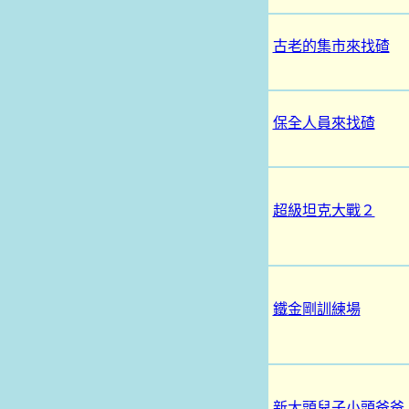
古老的集市來找碴
保全人員來找碴
超級坦克大戰２
鐵金剛訓練場
新大頭兒子小頭爸爸