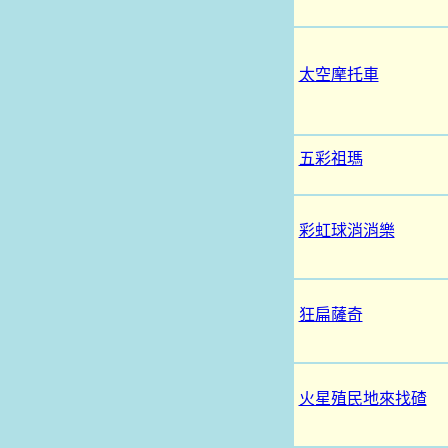
太空摩托車
五彩祖瑪
彩虹球消消樂
狂扁薩奇
火星殖民地來找碴