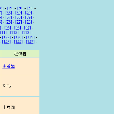
18]
-
[19]
-
[20]
-
[21]
-
7]
-
[38]
-
[39]
-
[40]
-
6]
-
[57]
-
[58]
-
[59]
-
5]
-
[76]
-
[77]
-
[78]
-
]
-
[95]
-
[96]
-
[97]
-
111]
-
[112]
-
[113]
-
-
[127]
-
[128]
-
[129]
-
-
[143]
-
[144]
-
[145]
-
提供者
史萊姆
Kelly
土豆圓