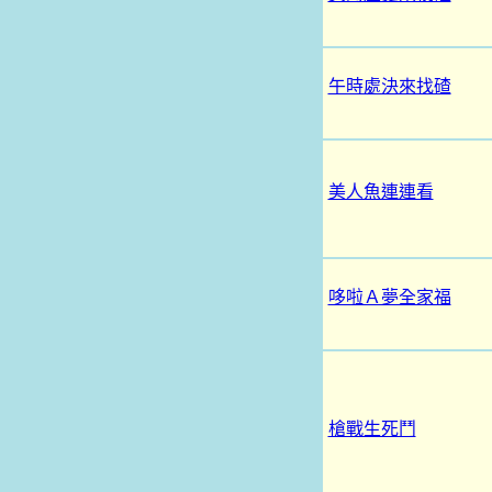
午時處決來找碴
美人魚連連看
哆啦Ａ夢全家福
槍戰生死鬥