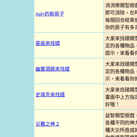
消消樂類型遊
即可消除，在
Judy的新房子
每個回合結束
你的房子有多
大家來找碴類
星座來找碴
定的各種物品
提示，來看看
大家來找碴類
幽靈酒館來找碴
定的各種物品
示，來看看你
大家來找碴類
史瑞克來找碴
畫面中上方指
好哦！
益智類型遊戲
各種不同的神
災難之神２
種天災所造成