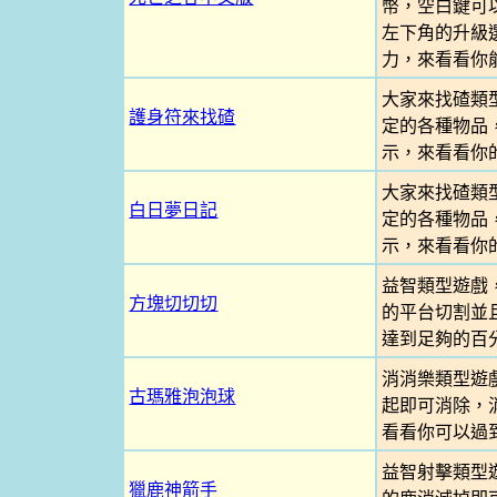
幣，空白鍵可
左下角的升級
力，來看看你
大家來找碴類
護身符來找碴
定的各種物品
示，來看看你
大家來找碴類
白日夢日記
定的各種物品
示，來看看你
益智類型遊戲
方塊切切切
的平台切割並
達到足夠的百
消消樂類型遊
古瑪雅泡泡球
起即可消除，
看看你可以過
益智射擊類型
獵鹿神箭手