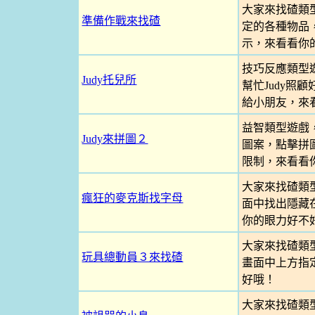
大家來找碴類
準備作戰來找碴
定的各種物品
示，來看看你
技巧反應類型遊
Judy托兒所
幫忙Judy照
給小朋友，來
益智類型遊戲
Judy來拼圖２
圖案，點擊拼
限制，來看看
大家來找碴類
瘋狂的麥克斯找字母
面中找出隱藏
你的眼力好不
大家來找碴類
玩具總動員３來找碴
畫面中上方指
好哦！
大家來找碴類