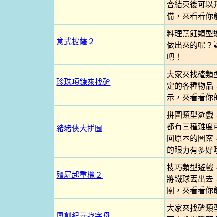
合結束後可以
備，來看看你
料理烹飪類型
意式披薩２
做出來的呢？
吧！
大家來找碴類
珍珠項鍊來找碴
定的各種物品
示，來看看你
拼圖類型遊戲
都有三種難度
豬豬俠大拼圖
回原本的圖案
的眼力有多好
技巧類型遊戲
殭屍起重機２
將鐵球丟出去
關，來看看你
大家來找碴類
奧創紀元找字母