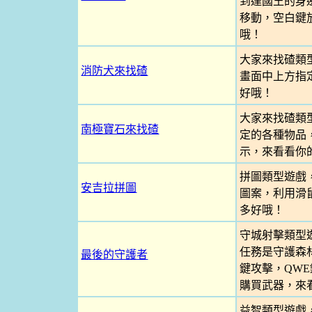
到達國王的身
移動，空白鍵
哦！
大家來找碴類
消防犬來找碴
畫面中上方指
好哦！
大家來找碴類
南極寶石來找碴
定的各種物品
示，來看看你
拼圖類型遊戲
安吉拉拼圖
圖案，利用滑
多好哦！
守城射擊類型
任務是守護森
最後的守護者
鍵攻擊，QW
購買武器，來
益智類型遊戲