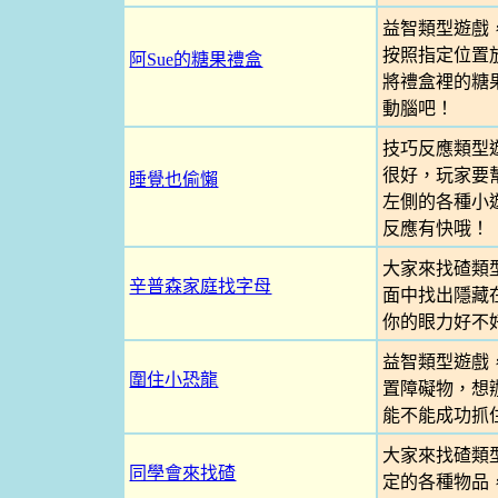
益智類型遊戲
按照指定位置
阿Sue的糖果禮盒
將禮盒裡的糖
動腦吧！
技巧反應類型
很好，玩家要
睡覺也偷懶
左側的各種小
反應有快哦！
大家來找碴類
辛普森家庭找字母
面中找出隱藏
你的眼力好不
益智類型遊戲
圍住小恐龍
置障礙物，想
能不能成功抓
大家來找碴類
同學會來找碴
定的各種物品