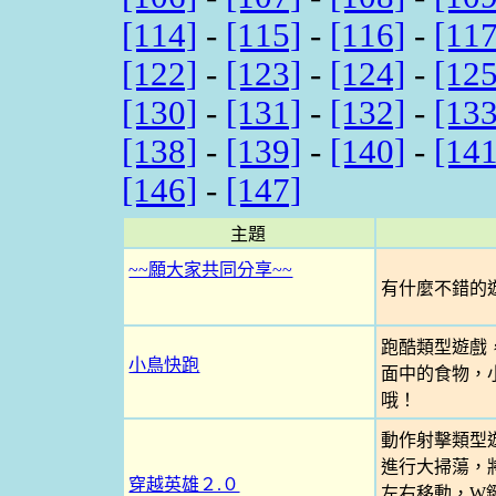
[114]
-
[115]
-
[116]
-
[117
[122]
-
[123]
-
[124]
-
[125
[130]
-
[131]
-
[132]
-
[133
[138]
-
[139]
-
[140]
-
[141
[146]
-
[147]
主題
~~願大家共同分享~~
有什麼不錯的遊
跑酷類型遊戲
小鳥快跑
面中的食物，
哦！
動作射擊類型
進行大掃蕩，
穿越英雄２.０
左右移動，W