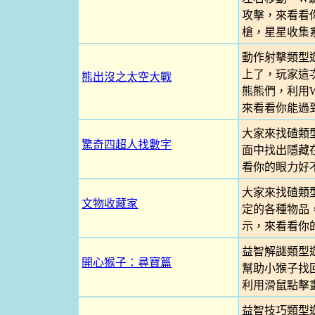
攻擊，來看看你
槍，星星收集
動作射擊類型
上了，玩家這
熊出沒之太空大戰
熊熊們，利用W
來看看你能過
大家來找碴類
驚奇四超人找數字
面中找出隱藏
看你的眼力好
大家來找碴類
文物收藏家
定的各種物品
示，來看看你
益智解謎類型
開心猴子：尋寶篇
幫助小猴子找
利用滑鼠點擊
益智技巧類型