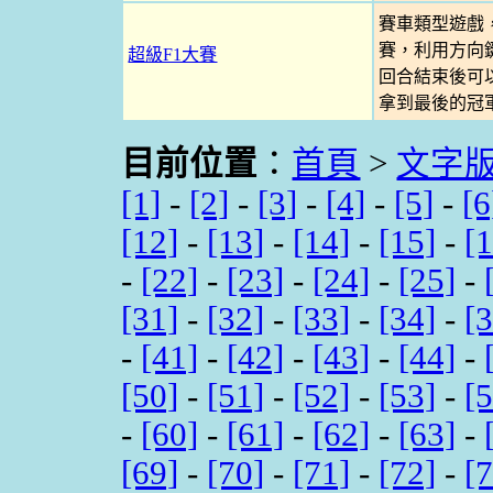
賽車類型遊戲
賽，利用方向
超級F1大賽
回合結束後可
拿到最後的冠
目前位置
：
首頁
>
文字
[1]
-
[2]
-
[3]
-
[4]
-
[5]
-
[6
[12]
-
[13]
-
[14]
-
[15]
-
[
-
[22]
-
[23]
-
[24]
-
[25]
-
[31]
-
[32]
-
[33]
-
[34]
-
[
-
[41]
-
[42]
-
[43]
-
[44]
-
[50]
-
[51]
-
[52]
-
[53]
-
[
-
[60]
-
[61]
-
[62]
-
[63]
-
[69]
-
[70]
-
[71]
-
[72]
-
[