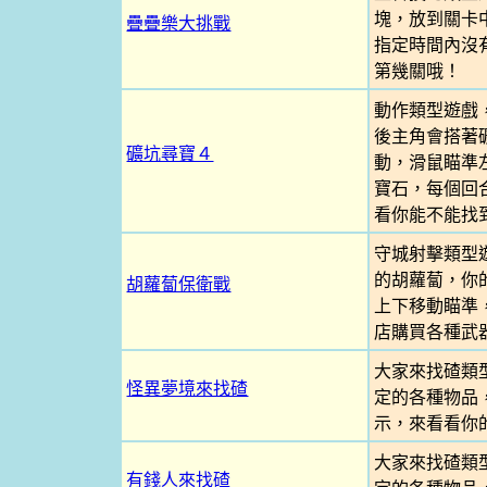
塊，放到關卡
疊疊樂大挑戰
指定時間內沒
第幾關哦！
動作類型遊戲
後主角會搭著
礦坑尋寶４
動，滑鼠瞄準
寶石，每個回
看你能不能找
守城射擊類型
的胡蘿蔔，你
胡蘿蔔保衛戰
上下移動瞄準
店購買各種武
大家來找碴類
怪異夢境來找碴
定的各種物品
示，來看看你
大家來找碴類
有錢人來找碴