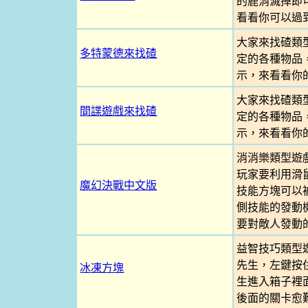
的鹿消滅掉即
看看你可以過
大家來找碴類
多特蒙德來找碴
定的各種物品
示，來看看你
大家來找碴類
間諜遊戲來找碴
定的各種物品
示，來看看你
消消樂類型遊
玩家要利用滑
魔幻決戰中文版
技能方塊可以
側技能的發動
要對敵人發動
益智技巧類型
先生，左鍵按
冰凍方塊
生進入箱子裡
後面的關卡愈