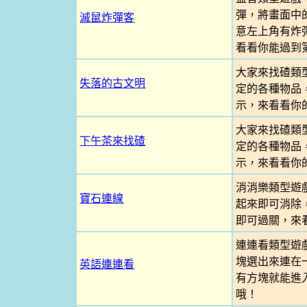
彈，將畫面中
滅鼠炸彈客
意左上角有炸
看看你能過到
大家來找碴類
失落的古文明
定的各種物品
示，來看看你
大家來找碴類
下午茶來找碴
定的各種物品
示，來看看你
消消樂類型遊
寶石連線
起來即可消除
即可過關，來
連連看類型遊
塊選出來連在
英語連連看
有方塊就能進
哦！