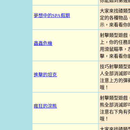
你能過到第幾
大家來找碴類
夢想中的SPA假期
定的各種物品
示，來看看你
射擊類型遊戲
上，你的任務
蟲蟲危機
用滑鼠瞄準，
擊，來看看你
技巧射擊類型
人全部消滅即
進擊的坦克
注意上方的彈
哦！
射擊類型遊戲
熊全部消滅即
瘋狂的浣熊
注意右下角有
哦！
大家來找碴類