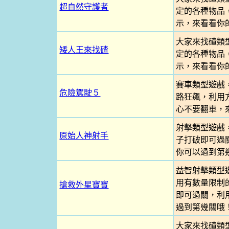
超自然守護者
定的各種物品
示，來看看你
大家來找碴類
矮人王來找碴
定的各種物品
示，來看看你
賽車類型遊戲
危險駕駛５
路狂飆，利用
心不要翻車，
射擊類型遊戲
原始人神射手
子打破即可過
你可以過到第
益智射擊類型
用有數量限制
搶救外星寶寶
即可過關，利
過到第幾關哦
大家來找碴類