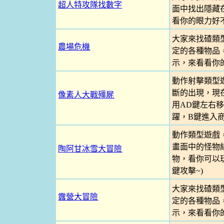
超人特攻隊找數字
面中找出隱藏
看你的眼力好
大家來找碴類
農場危機
定的各種物品
示，來看看你
動作射擊類型
斷的出現，現
像素人大戰殭屍
用AD鍵左右
躍，B鍵進入
動作類型遊戲
畫面中的怪物
陶阿甘冰雪大冒險
物，看你可以玩
鍵攻擊~)
大家來找碴類
露營大冒險
定的各種物品
示，來看看你