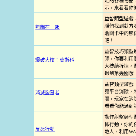
定的各種物品
示，來看看你
益智類型遊戲
貓們找到對方
熊貓在一起
助關卡中的熊
吧！
益智技巧類型
師，你要利用
爆破大樓：莫斯科
大樓給拆掉，
過到第幾關哦
益智類型遊戲
讓平台消除，
消滅盜墓者
關，玩家在消
看看你能過到
動作射擊類型
怖行動，你的
反恐行動
敵人，利用W