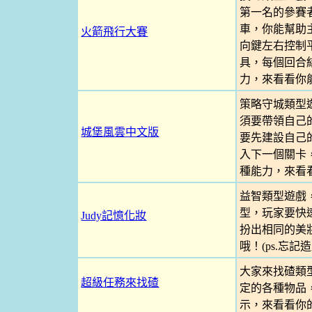
第一名的參賽
車，你能幫助
火箭飛行大賽
向鍵左右控制
具，每個回合
力，來看看你
策略守城類型
須要帶領自己
城堡風雲中文版
要先建設自己
入下一個關卡
種能力，來看
益智類型遊戲
型，玩家要快
Judy記憶化妝
扮出相同的美
哦！(ps.忘
大家來找碴類
超級任務來找碴
定的各種物品
示，來看看你