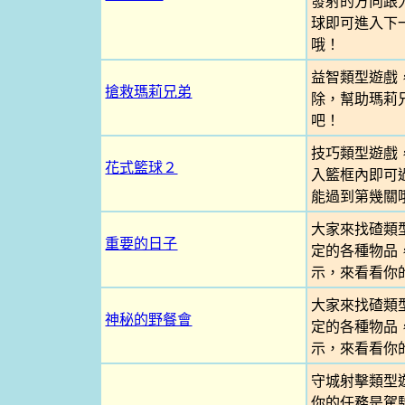
發射的方向跟
球即可進入下
哦！
益智類型遊戲
搶救瑪莉兄弟
除，幫助瑪莉
吧！
技巧類型遊戲
花式籃球２
入籃框內即可
能過到第幾關
大家來找碴類
重要的日子
定的各種物品
示，來看看你
大家來找碴類
神秘的野餐會
定的各種物品
示，來看看你
守城射擊類型
你的任務是駕