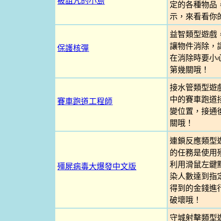
被詛咒的小島
定的各種物品
示，來看看你
益智類型遊戲
讓物件消除，
保護核彈
在消除時要小
第幾關哦！
接水管類型遊
中的賽車跑道
賽車跑道工程師
變位置，接通
關哦！
連鎖反應類型
的任務是使用
利用滑鼠左鍵
殭屍病毒大爆發中文版
染人數達到指
得到的金錢進
破壞哦！
守城射擊類型