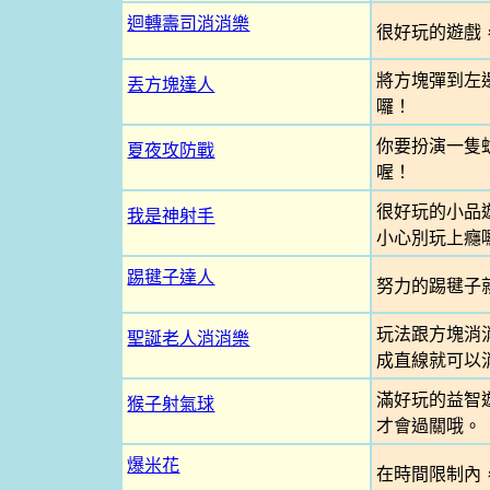
迴轉壽司消消樂
很好玩的遊戲
將方塊彈到左
丟方塊達人
囉！
你要扮演一隻
夏夜攻防戰
喔！
很好玩的小品
我是神射手
小心別玩上癮
踢毽子達人
努力的踢毽子
玩法跟方塊消
聖誕老人消消樂
成直線就可以
滿好玩的益智
猴子射氣球
才會過關哦。
爆米花
在時間限制內