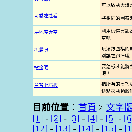
可以啟動大爆
可愛連連看
將相同的圖案
利用低價買跟
房地產大亨
亨吧！
玩法跟圍棋的
抓貓咪
別讓它跑掉哦
要怎樣才能將
挖金礦
吧！
把所有的七巧
益智七巧板
快點來動動腦
目前位置
：
首頁
>
文字
[1]
-
[2]
-
[3]
-
[4]
-
[5]
-
[6
[12]
-
[13]
-
[14]
-
[15]
-
[