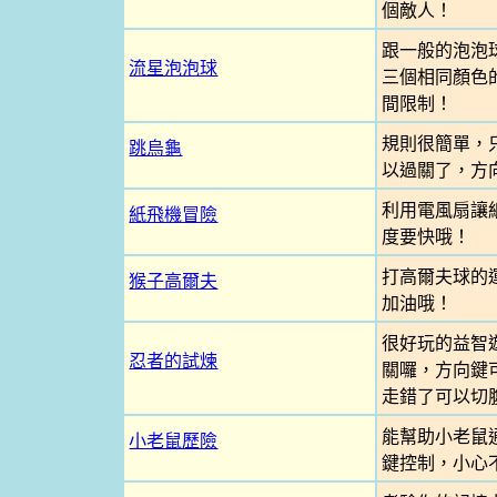
個敵人！
跟一般的泡泡
流星泡泡球
三個相同顏色
間限制！
規則很簡單，
跳烏龜
以過關了，方
利用電風扇讓
紙飛機冒險
度要快哦！
打高爾夫球的
猴子高爾夫
加油哦！
很好玩的益智
忍者的試煉
關囉，方向鍵
走錯了可以切
能幫助小老鼠
小老鼠歷險
鍵控制，小心