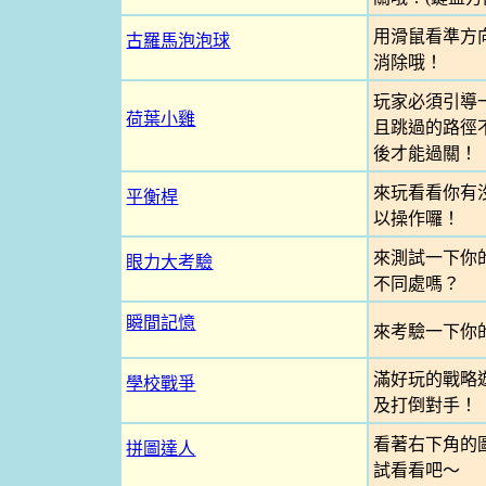
用滑鼠看準方
古羅馬泡泡球
消除哦！
玩家必須引導
荷葉小雞
且跳過的路徑
後才能過關！
來玩看看你有
平衡桿
以操作囉！
來測試一下你
眼力大考驗
不同處嗎？
瞬間記憶
來考驗一下你
滿好玩的戰略
學校戰爭
及打倒對手！
看著右下角的
拼圖達人
試看看吧～