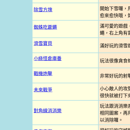
開始下雪囉，
除雪方塊
愈來愈快哦，
滿可愛的遊戲
蜘蛛吃蒼蠅
蠅，右上角有
滑雪寶貝
滿好玩的滑雪
小綠怪倉庫番
玩法很像貪食
戰機炮擊
非常好玩的射
小心敵人的攻
未來戰爭
很快就被打下
玩法跟消消樂
對角線消消樂
相同圖案，再
以消除囉。