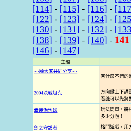
[114]
-
[115]
-
[116]
-
[117
[122]
-
[123]
-
[124]
-
[125
[130]
-
[131]
-
[132]
-
[133
141
[138]
-
[139]
-
[140]
-
[146]
-
[147]
主題
~~願大家共同分享~~
有什麼不錯的遊
方向鍵上下調
2004決戰坦克
看誰可以先將
玩法簡單，將
幸運泡泡球
多少分哦！
格鬥遊戲，用
劍之守護者