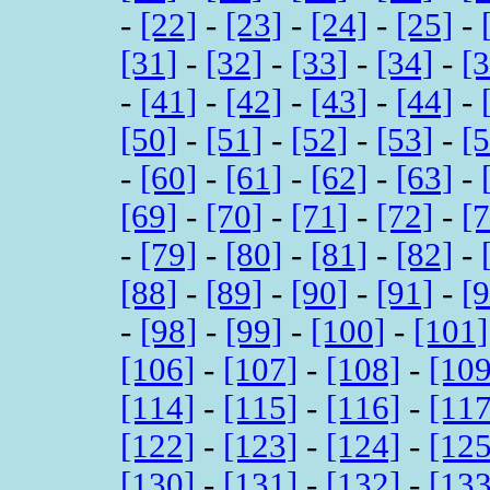
-
[22]
-
[23]
-
[24]
-
[25]
-
[31]
-
[32]
-
[33]
-
[34]
-
[
-
[41]
-
[42]
-
[43]
-
[44]
-
[50]
-
[51]
-
[52]
-
[53]
-
[
-
[60]
-
[61]
-
[62]
-
[63]
-
[69]
-
[70]
-
[71]
-
[72]
-
[
-
[79]
-
[80]
-
[81]
-
[82]
-
[88]
-
[89]
-
[90]
-
[91]
-
[
-
[98]
-
[99]
-
[100]
-
[101]
[106]
-
[107]
-
[108]
-
[109
[114]
-
[115]
-
[116]
-
[117
[122]
-
[123]
-
[124]
-
[125
[130]
-
[131]
-
[132]
-
[133