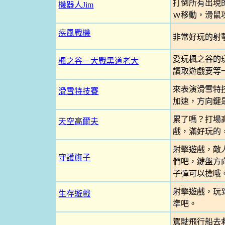
打倒所有出現
機器人Jim
ｗ移動，滑鼠
疾風戰機
非常好玩的射
愛玩楓之谷的
楓之谷－大戰黑道老大
讀取遊戲要等
來表演滑雪特
滑雪特技賽
加速，方向鍵
累了嗎？打場
天空高爾夫
戲，滿好玩的
射擊遊戲，敵
守護旗子
們吧，鍵盤方
子彈可以撿哦
射擊遊戲，玩
生存遊戲
準吧。
駕駛飛行船去