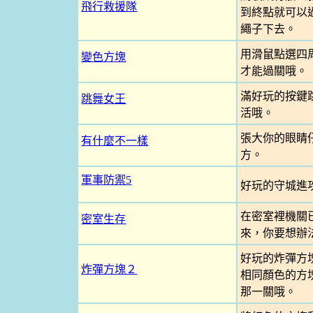
飛行救援隊
到終點就可以
繩子下去。
用滑鼠點選四
變色方塊
才能過關哦。
滿好玩的按鍵
跳舞女王
活哦。
張大你的眼睛
有什麼不一樣
方。
軍事防禦5
好玩的守城進
在密室裡機關
密室生存
來，你要想辦
好玩的炸彈方
炸彈方塊２
相同顏色的方
那一關哦。