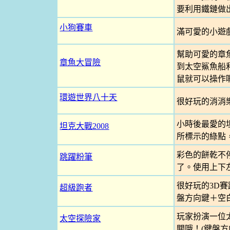
要利用鐵鏈做
小狗賽車
滿可愛的小遊
幫助可愛的章
章魚大冒險
到太空鯊魚船
鼠就可以操作囉
環遊世界八十天
很好玩的消消
小時後最愛的
坦克大戰2008
所標示的綠點
彩色的餅乾不
跳躍粉筆
了。使用上下
很好玩的3D
超級跑者
盤方向鍵＋空白
玩家扮演一位
太空探險家
關哦！(鍵盤方