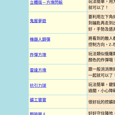
玩法簡單，用
立體版－方塊閃躲
就可以了！
要利用左下角
鬼屋夢遊
到鑰匙再走到出
好，手勢及道
將看到的敵人
機器人鋼彈
控制方向，Z-
玩法類似俄羅
炸彈方塊
顏色的炸彈哦！
跟一般消消樂
雷達方塊
一起就可以了！
玩法簡單，鍵
抗引力球
過關，小心障
礦工寶寶
很好玩的挖礦
好好守住陣地
野狼獵人