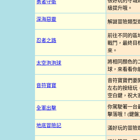
很好玩的守城
勇者守衛
級提升哦。
深海惡靈
解謎冒險類型
前往不同的區
忍者之路
戰鬥，最終目
來。
將相同顏色的
太空泡泡球
球，來看看你
音符寶寶們要
音符寶寶
左右的按紐玩
空白鍵，祝大
你駕駛著一台
全軍出擊
擊落哦！(鍵盤
地底冒險記
滿好玩的冒險