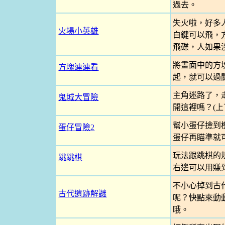
過去。
失火啦，好多
火場小英雄
白鍵可以飛，
飛碟，人如果
將畫面中的方
方塊連連看
起，就可以過
主角迷路了，
鬼城大冒險
開這裡嗎？(上
幫小蛋仔撿到
蛋仔冒險2
蛋仔再瞄準就
玩法跟跳棋的
跳跳棋
右邊可以用賺
不小心掉到古
古代遺跡解謎
呢？快點來動
哦。