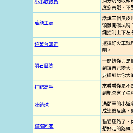
滿好玩的收銀
小小收銀員
度愈高哦，不
話說三個臭皮
萬能工頭
頭離開礦坑嗎
鍵控制上下左右
選擇好火車就
繞著台灣走
吧。
一開始你只是
隕石歷險
到讓自己變大
要碰到比你大
來看看你是不是
打靶高手
到靶會有子彈
滿簡單的小遊
連鎖球
成連鎖反應，
貓貓迷路了，
貓貓回家
想好走的路線