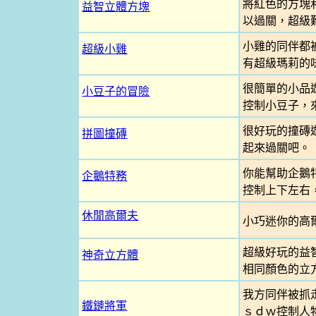
將紅色的方塊
益智立體方塊
以過關，超級
小雞的同伴都
超級小雞
有超級瑪莉的味
很簡單的小品
小豆子的冒險
控制小豆子，
很好玩的撞磚
拼圖撞磚
起來過關吧。
你能幫助企鵝
企鵝特務
控制上下左右，
休閒高爾夫
小巧迷你的高
超級好玩的益
神奇立方體
相同顏色的立
我方同伴被抓
鐵鏈將軍
ｓｄｗ控制人