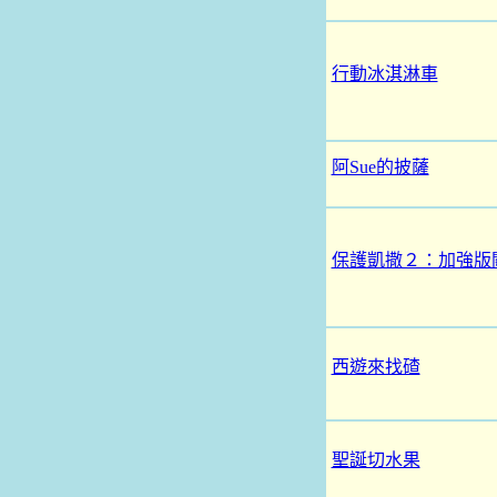
行動冰淇淋車
阿Sue的披薩
保護凱撒２：加強版
西遊來找碴
聖誕切水果