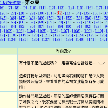
第32頁
字版好玩遊戲
>
[6]
-
[7]
-
[8]
-
[9]
-
[10]
-
[11]
-
[12]
-
[13]
-
[14]
-
[15]
-
[16]
-
[17]
-
[
32
-
[26]
-
[27]
-
[28]
-
[29]
-
[30]
-
[31]
-
-
[33]
-
[34]
-
[35]
-
[36]
-
[37
-
[45]
-
[46]
-
[47]
-
[48]
-
[49]
-
[50]
-
[51]
-
[52]
-
[53]
-
[54]
-
[55]
-
[5
-
[64]
-
[65]
-
[66]
-
[67]
-
[68]
-
[69]
-
[70]
-
[71]
-
[72]
-
[73]
-
[74]
-
[7
-
[83]
-
[84]
-
[85]
-
[86]
-
[87]
-
[88]
-
[89]
-
[90]
-
[91]
-
[92]
-
[93]
-
[9
]
-
[102]
-
[103]
-
[104]
-
[105]
-
[106]
-
[107]
-
[108]
-
[109]
-
[110]
-
[
17]
-
[118]
-
[119]
-
[120]
-
[121]
-
[122]
-
[123]
-
[124]
-
[125]
-
[126]
33]
-
[134]
-
[135]
-
[136]
-
[137]
-
[138]
-
[139]
-
[140]
-
[141]
-
[142]
內容簡介
有什麼不錯的遊戲嗎？一定要寫信告訴我喔~~ ^__^
造型打扮類型遊戲，利用畫面右側的物件幫少女變
換服裝及造型，來看看你的幸福女孩造型有多可愛
哦！
動作格鬥類型遊戲，邪惡的巫師使用惡魔寶石打開
了地獄之門，玩家要幫助神劍戰士打倒惡魔關閉地
獄之門，利用WASD移動，滑鼠左鍵攻擊，空白鍵狂