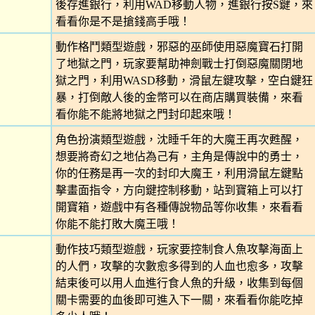
後存進銀行，利用WAD移動人物，進銀行按S鍵，來
看看你是不是搶錢高手哦！
動作格鬥類型遊戲，邪惡的巫師使用惡魔寶石打開
了地獄之門，玩家要幫助神劍戰士打倒惡魔關閉地
獄之門，利用WASD移動，滑鼠左鍵攻擊，空白鍵狂
暴，打倒敵人後的金幣可以在商店購買裝備，來看
看你能不能將地獄之門封印起來哦！
角色扮演類型遊戲，沈睡千年的大魔王再次甦醒，
想要將奇幻之地佔為己有，主角是傳說中的勇士，
你的任務是再一次的封印大魔王，利用滑鼠左鍵點
擊畫面指令，方向鍵控制移動，站到寶箱上可以打
開寶箱，遊戲中有各種傳說物品等你收集，來看看
你能不能打敗大魔王哦！
動作技巧類型遊戲，玩家要控制食人魚攻擊海面上
的人們，攻擊的次數愈多得到的人血也愈多，攻擊
結束後可以用人血進行食人魚的升級，收集到每個
關卡需要的血後即可進入下一關，來看看你能吃掉