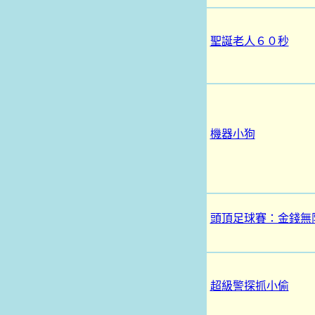
聖誕老人６０秒
機器小狗
頭頂足球賽：金錢無
超級警探抓小偷