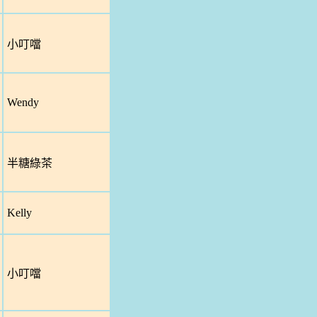
小叮噹
Wendy
半糖綠茶
Kelly
小叮噹