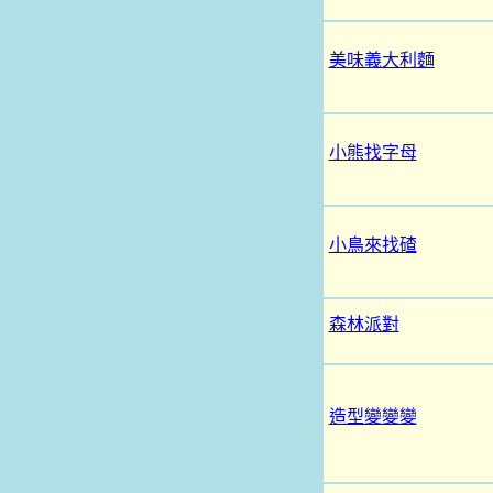
美味義大利麵
小熊找字母
小鳥來找碴
森林派對
造型變變變