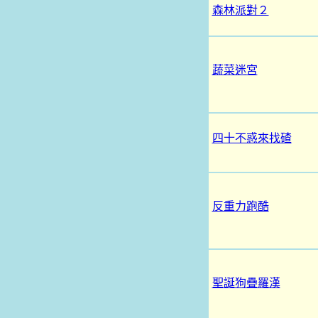
森林派對２
蔬菜迷宮
四十不惑來找碴
反重力跑酷
聖誕狗疊羅漢