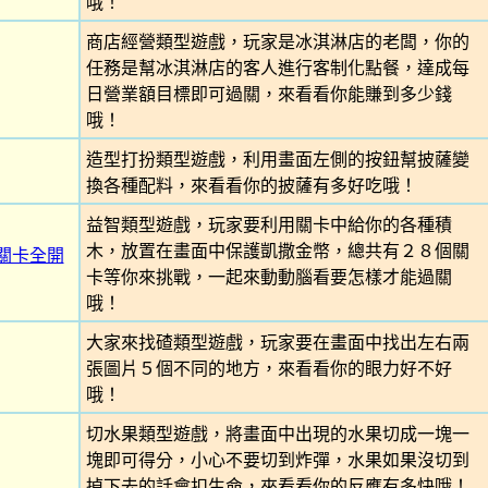
哦！
商店經營類型遊戲，玩家是冰淇淋店的老闆，你的
任務是幫冰淇淋店的客人進行客制化點餐，達成每
日營業額目標即可過關，來看看你能賺到多少錢
哦！
造型打扮類型遊戲，利用畫面左側的按鈕幫披薩變
換各種配料，來看看你的披薩有多好吃哦！
益智類型遊戲，玩家要利用關卡中給你的各種積
木，放置在畫面中保護凱撒金幣，總共有２８個關
關卡全開
卡等你來挑戰，一起來動動腦看要怎樣才能過關
哦！
大家來找碴類型遊戲，玩家要在畫面中找出左右兩
張圖片５個不同的地方，來看看你的眼力好不好
哦！
切水果類型遊戲，將畫面中出現的水果切成一塊一
塊即可得分，小心不要切到炸彈，水果如果沒切到
掉下去的話會扣生命，來看看你的反應有多快哦！