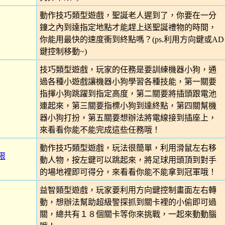
動作技巧類型遊戲，聖誕老人遲到了，你要在一分
鐘之內到達指定地點才能趕上送聖誕禮物的時間，
你能用最快的速度衝到終點嗎？(ps.利用方向鍵或AD
鍵控制移動~)
技巧類型遊戲，玩家的任務是要訓練機器小狗，通
過各種小遊戲讓機器小狗學習各種技能，第一關要
指揮小狗跳躍到指定高度，第二關要將插頭跟電池
連起來，第三關要指標小狗到達終點，第四關幫機
器小狗打扮，第五關要想辦法將電線接到插座上，
來看看你能不能完成這些任務哦！
動作技巧類型遊戲，玩法很簡單，利用滑鼠左右移
限
動人物，按左鍵可以跳起來，將足球用頭頂到對手
的場地裡即可得分，來看看你能不能拿到冠軍哦！
益智類型遊戲，玩家要利用方向鍵控制畫面左右轉
動，想辦法幫助超級警探抓到關卡裡的小偷即可過
關，總共有１８個關卡等你來挑戰，一起來動動腦