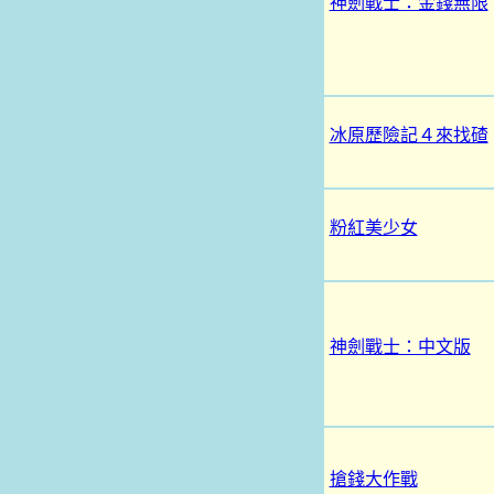
神劍戰士：金錢無限
冰原歷險記４來找碴
粉紅美少女
神劍戰士：中文版
搶錢大作戰