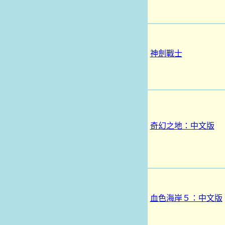
神劍戰士
奇幻之地：中文版
血色海岸５：中文版