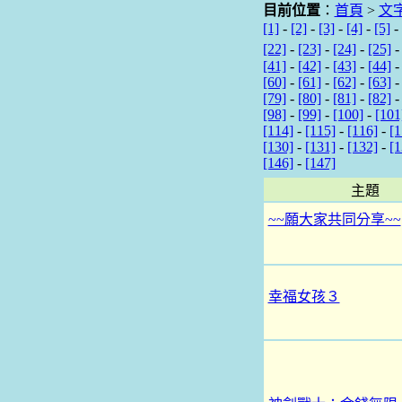
目前位置
：
首頁
>
文
[1]
-
[2]
-
[3]
-
[4]
-
[5]
-
[22]
-
[23]
-
[24]
-
[25]
[41]
-
[42]
-
[43]
-
[44]
[60]
-
[61]
-
[62]
-
[63]
[79]
-
[80]
-
[81]
-
[82]
[98]
-
[99]
-
[100]
-
[101
[114]
-
[115]
-
[116]
-
[1
[130]
-
[131]
-
[132]
-
[1
[146]
-
[147]
主題
~~願大家共同分享~~
幸福女孩３