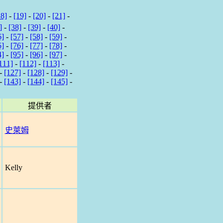
18]
-
[19]
-
[20]
-
[21]
-
]
-
[38]
-
[39]
-
[40]
-
6]
-
[57]
-
[58]
-
[59]
-
5]
-
[76]
-
[77]
-
[78]
-
4]
-
[95]
-
[96]
-
[97]
-
111]
-
[112]
-
[113]
-
-
[127]
-
[128]
-
[129]
-
-
[143]
-
[144]
-
[145]
-
提供者
史萊姆
Kelly