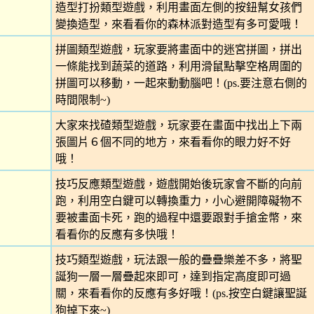
造型打扮類型遊戲，利用畫面左側的按鈕幫女孩們
變換造型，來看看你的森林派對造型有多可愛哦！
拼圖類型遊戲，玩家要將畫面中的迷宮拼圖，拼出
一條能找到蔬菜的道路，利用滑鼠點擊空格周圍的
拼圖可以移動，一起來動動腦吧！(ps.要注意右側的
時間限制~)
大家來找碴類型遊戲，玩家要在畫面中找出上下兩
張圖片６個不同的地方，來看看你的眼力好不好
哦！
技巧反應類型遊戲，遊戲開始後玩家會不斷的向前
跑，利用空白鍵可以轉換重力，小心避開障礙物不
要被畫面卡死，跑的過程中還要跟對手搶金幣，來
看看你的反應有多快哦！
技巧類型遊戲，玩法跟一般的疊疊樂差不多，將聖
誕狗一層一層疊起來即可，達到指定高度即可過
關，來看看你的反應有多好哦！(ps.按空白鍵讓聖誕
狗掉下來~)