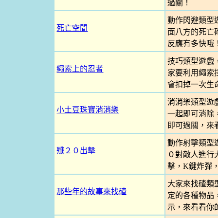
過關！
動作閃避類型
死亡空間
面八方的死亡
反應有多快哦
技巧類型遊戲
繩索上的忍者
家要利用繩索
會扣掉一次生
消消樂類型遊
小土豆珠寶消消樂
一起即可消除
即可過關，來
動作射擊類型
殲２０出擊
０對敵人進行大
擊，K鍵炸彈
大家來找碴類
那些年的故事來找碴
定的各種物品
示，來看看你