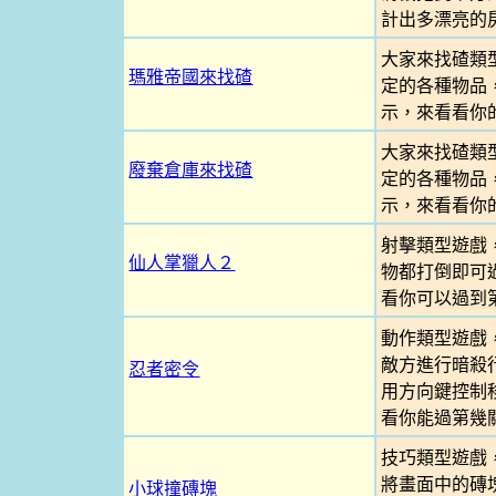
計出多漂亮的
大家來找碴類
瑪雅帝國來找碴
定的各種物品
示，來看看你
大家來找碴類
廢棄倉庫來找碴
定的各種物品
示，來看看你
射擊類型遊戲
仙人掌獵人２
物都打倒即可
看你可以過到
動作類型遊戲
敵方進行暗殺
忍者密令
用方向鍵控制
看你能過第幾
技巧類型遊戲
將畫面中的磚
小球撞磚塊