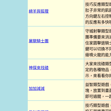
技巧反應類型
肚子非常的飢
綿羊與狐狸
方向鍵左右控
的反應有多快
守城射擊類型
團準備要來消
屠龍騎士團
住家園擊退騎
鍵可以切換不
級噴火龍的能
大家來找碴類
神探來找碴
定的各種物品
示，來看看你
益智類型遊戲
加加減減
塊，放置到畫
即可過關，一
技巧類型遊戲