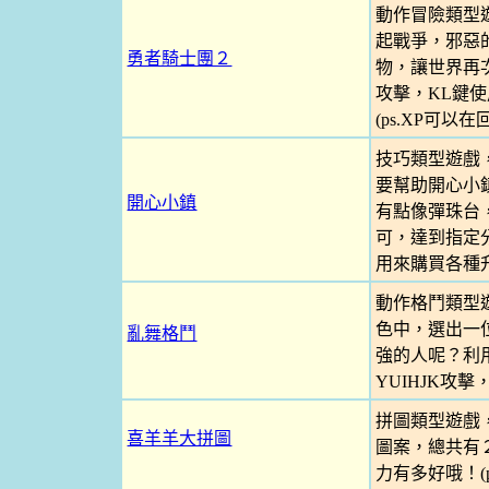
動作冒險類型
起戰爭，邪惡
勇者騎士團２
物，讓世界再
攻擊，KL鍵
(ps.XP可
技巧類型遊戲
要幫助開心小
開心小鎮
有點像彈珠台
可，達到指定
用來購買各種
動作格鬥類型
色中，選出一
亂舞格鬥
強的人呢？利
YUIHJK攻
拼圖類型遊戲
喜羊羊大拼圖
圖案，總共有
力有多好哦！(