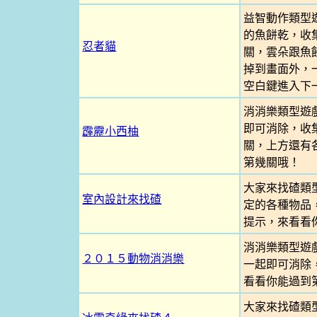
益智動作類型
的魚餅乾，收
忍者貓
關，雲朵跟魚
掉到畫面外，一
空白鍵進入下一
消消樂類型遊
即可消除，收
霹靂小西柚
關，上方還有
第幾關哦！
大家來找碴類
室內設計來找碴
定的各種物品
提示，來看看
消消樂類型遊
２０１５動物消消樂
一起即可消除
看看你能過到
大家來找碴類