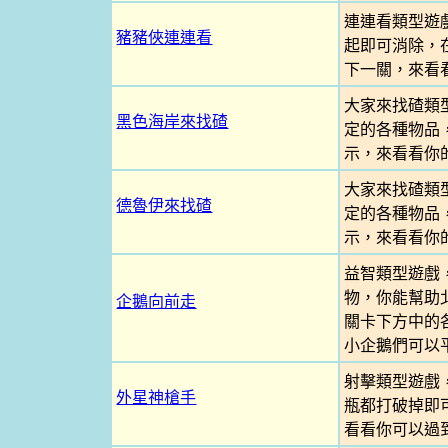
連連看類型遊
豬豬俠連連看
起即可消除，
下一關，來看
大家來找碴類
黑色海岸來找碴
定的各種物品
示，來看看你
大家來找碴類
德魯伊來找碴
定的各種物品
示，來看看你
益智類型遊戲
物，你能幫助
企鵝向前走
關卡下方中的
小企鵝們可以
射擊類型遊戲
外星神槍手
瓶都打破掉即
看看你可以過