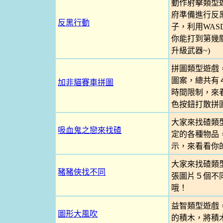
動作射擊類型
府準備進行反
反黑行動
子，利用WA
你能打到第幾關
升級武器~)
拼圖類型遊戲
圖案，總共有
加非貓賽車拼圖
時間限制，來看
色按鈕打散拼圖
大家來找碴類
吸血鬼之戀來找碴
定的各種物品
示，來看看你
大家來找碴類
豬豬俠找不同
張圖片５個不
哦！
益智類型遊戲
圖形大風吹
的積木，將積