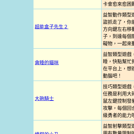
卡會愈來愈困
益智動作類型
盜抓走了，你
超能盒子先生２
方向鍵左右移
子，到達每個
礙物，一起來
益智類型遊戲
睡，快點幫忙
貪睡的貓咪
在平台上，想
動腦吧！
技巧類型遊戲
任務是利用大
大砲騎士
鼠左鍵控制發
攻擊，每個回
級勇者的能力
益智射擊類型
用有數量限制