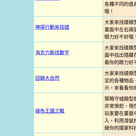
各種不同的道
哦！
大家來找碴類
神探行動來找碴
畫面中左右兩
眼力好不好哦
大家來找碴類
海克力斯找數字
面中找出隱藏
看你的眼力好
大家來找碴類
回歸大自然
定的各種物品
示，來看看你
策略守城類型
非常憤怒，現
緣色王國之戰
玩家要在畫面
入，利用滑鼠
級你的國家科