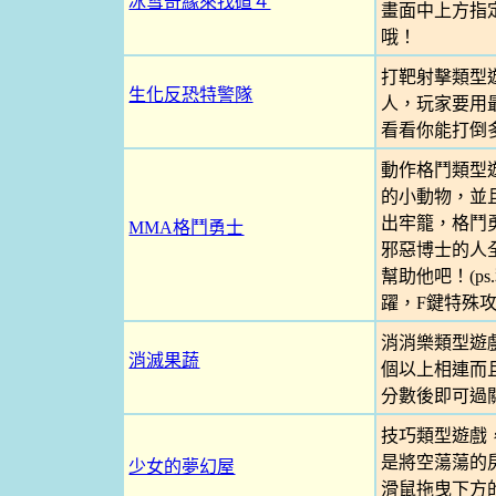
冰雪奇緣來找碴４
畫面中上方指
哦！
打靶射擊類型
生化反恐特警隊
人，玩家要用
看看你能打倒多
動作格鬥類型
的小動物，並
出牢籠，格鬥
MMA格鬥勇士
邪惡博士的人
幫助他吧！(p
躍，F鍵特殊攻
消消樂類型遊
消滅果蔬
個以上相連而
分數後即可過
技巧類型遊戲
是將空蕩蕩的
少女的夢幻屋
滑鼠拖曳下方