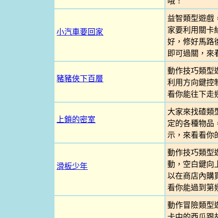
哦！
益智類型遊戲
家要利用關卡
小汽車要回家
好，修好馬路後
即可過關，來
動作技巧類型
豬豬俠下百層
利用方向鍵控
看你能往下走
大家來找碴類
上鎖的密室
定的各種物品
示，來看看你
動作技巧類型
動，空白鍵向
滑板少年
以在商店內購
看你能過到第
動作冒險類型
卡中的西瓜跟