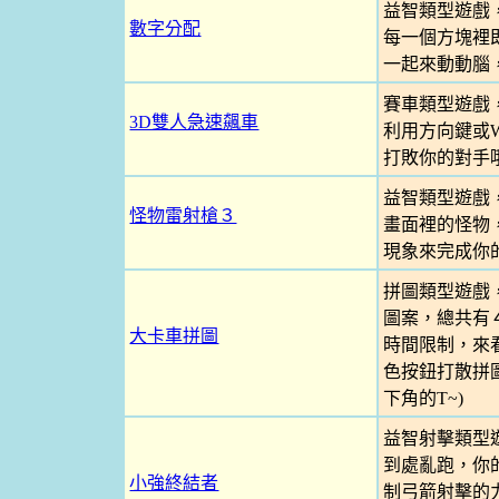
益智類型遊戲
數字分配
每一個方塊裡
一起來動動腦
賽車類型遊戲
3D雙人急速飆車
利用方向鍵或
打敗你的對手
益智類型遊戲
怪物雷射槍３
畫面裡的怪物
現象來完成你
拼圖類型遊戲
圖案，總共有
大卡車拼圖
時間限制，來看
色按鈕打散拼
下角的T~)
益智射擊類型
到處亂跑，你
小強終結者
制弓箭射擊的