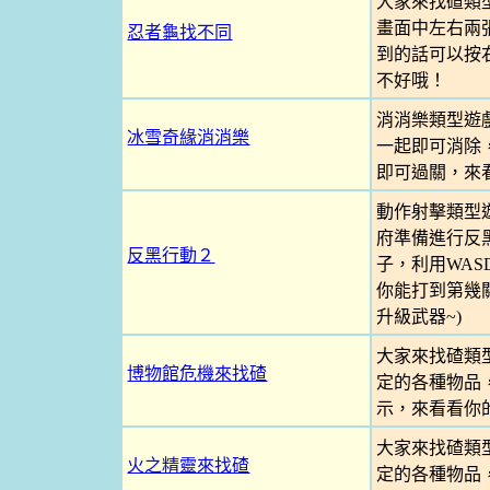
大家來找碴類
畫面中左右兩
忍者龜找不同
到的話可以按右
不好哦！
消消樂類型遊
冰雪奇緣消消樂
一起即可消除
即可過關，來
動作射擊類型
府準備進行反
反黑行動２
子，利用WA
你能打到第幾關
升級武器~)
大家來找碴類
博物館危機來找碴
定的各種物品
示，來看看你
大家來找碴類
火之精靈來找碴
定的各種物品