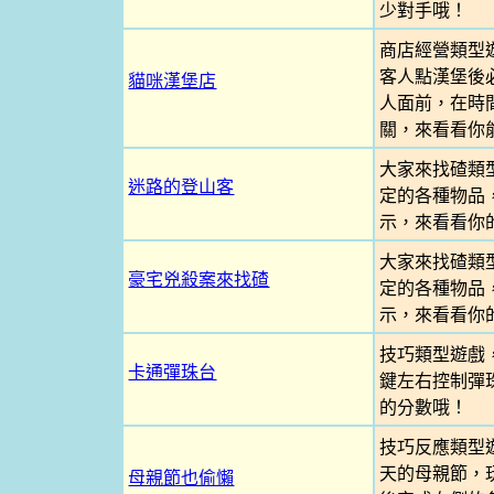
少對手哦！
商店經營類型
客人點漢堡後
貓咪漢堡店
人面前，在時
關，來看看你
大家來找碴類
迷路的登山客
定的各種物品
示，來看看你
大家來找碴類
豪宅兇殺案來找碴
定的各種物品
示，來看看你
技巧類型遊戲
卡通彈珠台
鍵左右控制彈
的分數哦！
技巧反應類型
天的母親節，
母親節也偷懶