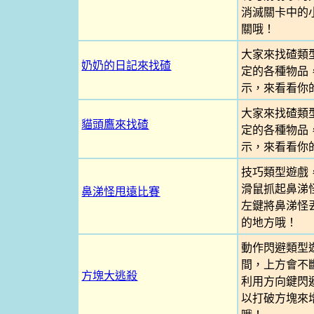
消滅關卡中的
關哦！
大家來找碴類
奶奶的日記來找碴
定的各種物品
示，來看看你
大家來找碴類
貓頭鷹來找碴
定的各種物品
示，來看看你
技巧類型遊戲
滑鼠抓起鼻涕
鼻涕怪甩遠比賽
左鍵將鼻涕怪
的地方哦！
動作閃避類型
間，上方會不
方塊大逃殺
利用方向鍵閃
以打破方塊來