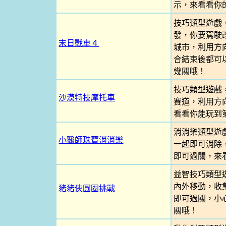
示，來看看你
技巧類型遊戲
發，你要駕駛
末日戰車４
城市，利用方
合結束後都可
幾關哦！
技巧類型遊戲
沙漠特技摩托車
賽道，利用方
看看你能玩到
消消樂類型遊
小醫師珠寶消消樂
一起即可消除
即可過關，來
益智技巧類型
內外移動，收
豬豬俠圓圈挑戰
即可過關，小
關哦！