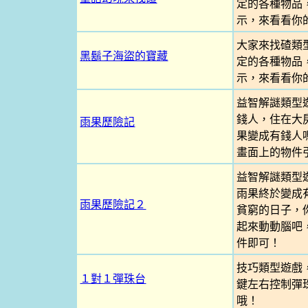
定的各種物品
示，來看看你
大家來找碴類
黑鬍子海盜的寶藏
定的各種物品
示，來看看你
益智解謎類型
錢人，住在大
雨果歷險記
果變成有錢人
畫面上的物件
益智解謎類型
雨果終於變成
雨果歷險記２
貧窮的日子，
起來動動腦吧
件即可！
技巧類型遊戲
１對１彈珠台
鍵左右控制彈
哦！