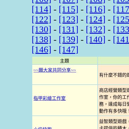
[114]
-
[115]
-
[116]
-
[117
[122]
-
[123]
-
[124]
-
[125
[130]
-
[131]
-
[132]
-
[133
[138]
-
[139]
-
[140]
-
[141
[146]
-
[147]
主題
~~願大家共同分享~~
有什麼不錯的遊
商店經營類型遊
作室，你的工
指甲彩繪工作室
務，達成每日
動作有多快哦
益智類型遊戲
卡提供的積木