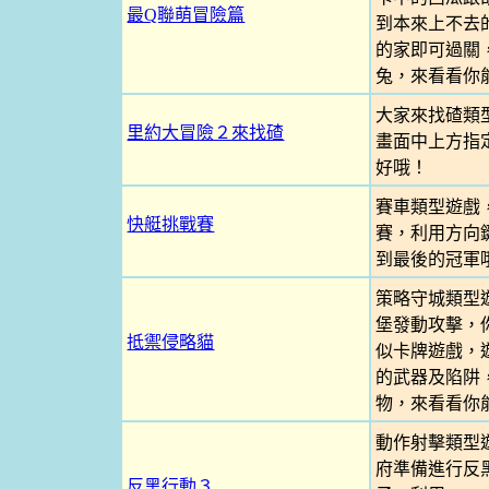
最Q聯萌冒險篇
到本來上不去
的家即可過關
兔，來看看你
大家來找碴類
里約大冒險２來找碴
畫面中上方指
好哦！
賽車類型遊戲
快艇挑戰賽
賽，利用方向
到最後的冠軍
策略守城類型
堡發動攻擊，
抵禦侵略貓
似卡牌遊戲，
的武器及陷阱
物，來看看你
動作射擊類型
府準備進行反
反黑行動３