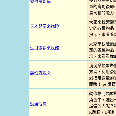
投石器將壽司
發射壽司貓
量的壽司後即
壽司貓的能力
大家來找碴類
天才兒童來找碴
定的各種物品
提示，來看看
大家來找碴類
生日派對來找碴
定的各種物品
示，來看看你
消消樂類型遊
方塊，利用滑
魔幻方塊２
到指定數量的
關哦！(ps.讓
動作格鬥類型
角色中，選出
動漫傳奇
最強的人呢？
K跳躍，L衝