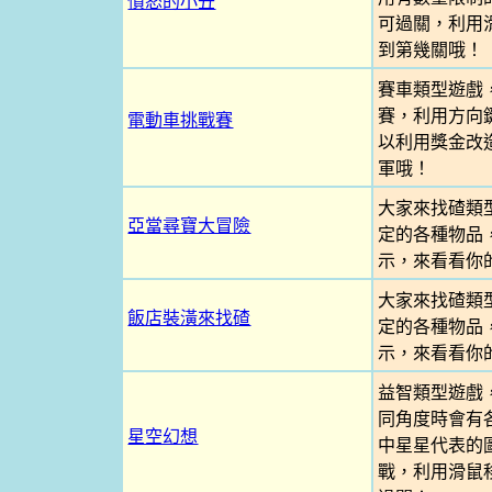
憤怒的小丑
可過關，利用
到第幾關哦！
賽車類型遊戲
賽，利用方向
電動車挑戰賽
以利用獎金改
軍哦！
大家來找碴類
亞當尋寶大冒險
定的各種物品
示，來看看你
大家來找碴類
飯店裝潢來找碴
定的各種物品
示，來看看你
益智類型遊戲
同角度時會有
星空幻想
中星星代表的
戰，利用滑鼠