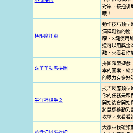
小偷快跑
對岸，接通後
哦！
動作技巧類型
滿障礙物的關
極限摩托車
躍，X鍵使用
還可以用獎金
難，來看看你
拼圖類型遊戲
喜羊羊動態拼圖
本的圖案，總
的眼力有多好
技巧反應類型
你的任務是跟
牛仔神槍手２
開始後會開始
將鼠標移動到
攻擊，來看看
大家來找碴類
童話幻境來找碴