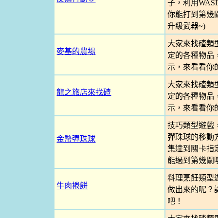
子，利用WA
你能打到第幾關
升級武器~)
大家來找碴類
麥基的農場
定的各種物品
示，來看看你
大家來找碴類
龍之旅店來找碴
定的各種物品
示，來看看你
技巧類型遊戲
彈珠球的移動
金幣彈珠球
集達到關卡指
能過到第幾關
料理烹飪類型
牛肉捲餅
做出來的呢？
吧！