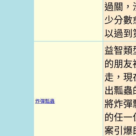
過關，
少分數
以過到
益智類
的朋友
走，現
出瓢蟲
炸彈瓢蟲
將炸彈
的任一
案引爆