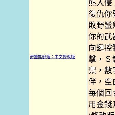
熊入侵
復仇你
敗野蠻
你的武
向鍵控
野蠻熊部落：中文修改版
擊，Ｓ
禦，數
伴，空
每個回
用金錢