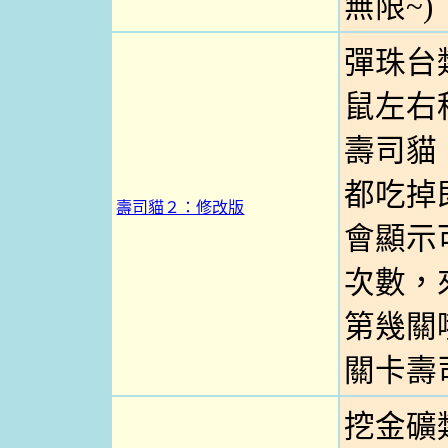
無限~)
彈珠台
鼠左右
壽司貓
都吃掉
壽司貓２：修改版
會顯示
次數，
第幾關哦
關卡壽
挖金礦