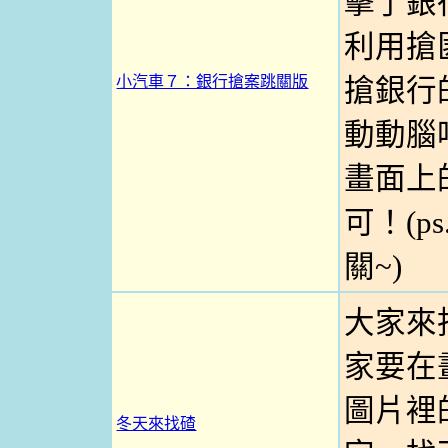
擊了銀
利用搶
小汽車７：銀行搶案跳關版
搶銀行
動動腦
畫面上
可！(p
關~)
大家來
家要在
圖片裡
冬天來找碴