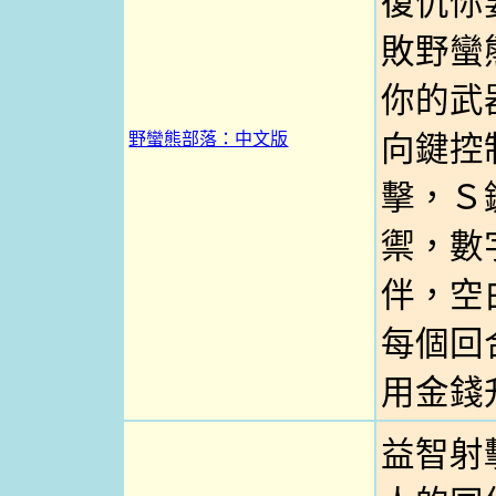
復仇你
敗野蠻
你的武
野蠻熊部落：中文版
向鍵控
擊，Ｓ
禦，數
伴，空
每個回
用金錢
益智射