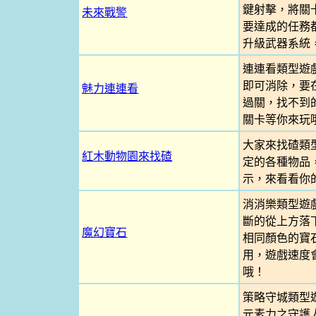
鍵射擊，將關
未來戰警
要達成的任務
升級武器系統
連連看類型遊
即可消除，要
魅力連連看
過關，找不到
關卡等你來玩
大家來找碴類
紅木動物園來找碴
定的各種物品
示，來看看你
消消樂類型遊
斷的從上方落
魔幻寶石
相同顏色的寶
用，遊戲速度
哦！
策略守城類型
元素力之守護