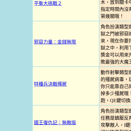
木，放到關卡
平衡大挑戰２
指定時間內沒
第幾關哦！
角色扮演類型
獄之門被邪惡
來，現在你要
邪惡力量：金錢無限
獄之中，利用
獎金可以用來
敗最強的大魔
動作射擊類型
的殭屍病毒，
特種兵決戰殭屍
你只能靠自己
掉多少殭屍哦！(
跑，QE鍵切換
角色扮演類型
任務是鎮壓反
國王復仇記：無敵版
攻擊敵人，I