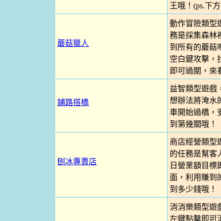
王哦！(ps.下
動作冒險類型
務是採集森林
蘑菇獵人
到所有的蘑菇
空白鍵攻擊，
即可過關，來
益智類型遊戲
想辦法將淹水
鋪路搭橋
車開始過橋，
到第幾關哦！
商店經營類型
的任務是幫客
刨冰專賣店
日營業額目標
面，利用賺到
到多少錢哦！
消消樂類型遊
左鍵點擊即可