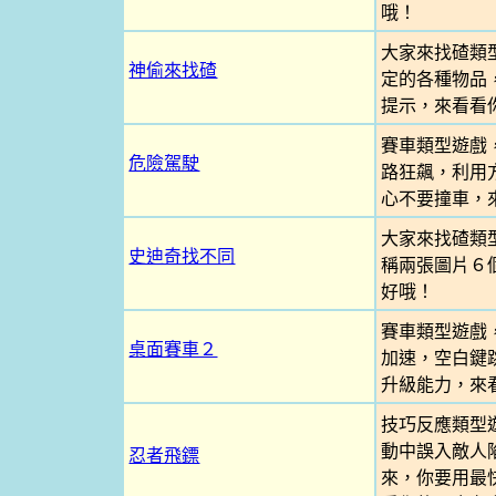
哦！
大家來找碴類
神偷來找碴
定的各種物品
提示，來看看
賽車類型遊戲
危險駕駛
路狂飆，利用
心不要撞車，
大家來找碴類
史迪奇找不同
稱兩張圖片６
好哦！
賽車類型遊戲
桌面賽車２
加速，空白鍵
升級能力，來
技巧反應類型
動中誤入敵人
忍者飛鏢
來，你要用最