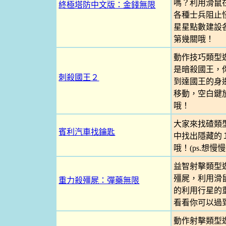
嗎？利用滑鼠
終極塔防中文版：金錢無限
各種士兵阻止
星星點數建設
第幾關哦！
動作技巧類型
是暗殺國王，
刺殺國王２
到達國王的身
移動，空白鍵
哦！
大家來找碴類
賓利汽車找鑰匙
中找出隱藏的
哦！(ps.想
益智射擊類型
殭屍，利用滑
重力殺殭屍：彈藥無限
的利用行星的
看看你可以過
動作射擊類型