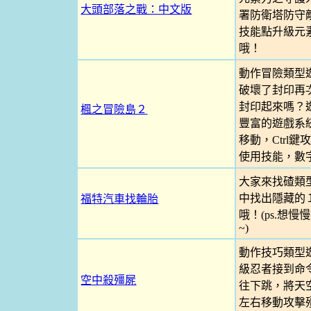
大頭部落之戰：中文版
署防衛塔防守
技能點升級元
哦！
動作冒險類型
破壞了封印再
封印起來嗎？
楓之冒險島２
豐富的遊戲系統
移動，Ctrl鍵
使用技能，數字
大家來找碴類
中找出隱藏的
福特汽車找輪胎
哦！(ps.想
~)
動作技巧類型
級忍者接到命
空中殺殭屍
往下跳，將天
左右移動攻擊