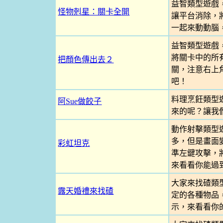
益智類型遊戲
怪物剋星：關卡全開
讓平台消除，
一起來動動腦
益智類型遊戲
將關卡中的所
把顏色傳出去２
關，注意右上
吧！
料理烹飪類型
阿Sue做餃子
來的呢？讓我
動作射擊類型
多，但是畫面
彩虹坦克
準左鍵攻擊，
來看看你能過
大家來找碴類
露天婚禮來找碴
定的各種物品
示，來看看你