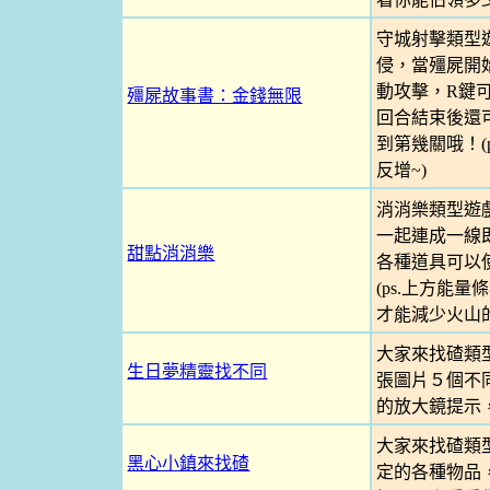
守城射擊類型
侵，當殭屍開
動攻擊，R鍵
殭屍故事書：金錢無限
回合結束後還
到第幾關哦！(
反增~)
消消樂類型遊
一起連成一線
甜點消消樂
各種道具可以
(ps.上方能
才能減少火山的
大家來找碴類
生日夢精靈找不同
張圖片５個不
的放大鏡提示
大家來找碴類
黑心小鎮來找碴
定的各種物品