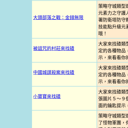
策略守城類型
元素力之守護
大頭部落之戰：金錢無限
署防衛塔防守
技能點升級元
哦！
大家來找碴類
被詛咒的村莊來找碴
定的各種物品
示，來看看你
大家來找碴類
中國城謀殺案來找碴
定的各種物品
示，來看看你
大家來找碴類
小寶寶來找碴
張圖片５～９
面的鑰匙提示
策略守城類型
了怪物軍團，