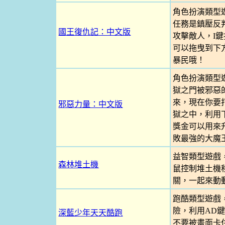
角色扮演類型
任務是鎮壓反
國王復仇記：中文版
攻擊敵人，I
可以拖曳到下
暴民哦！
角色扮演類型
獄之門被邪惡
來，現在你要
邪惡力量：中文版
獄之中，利用
獎金可以用來
敗最強的大魔
益智類型遊戲
森林堆土機
鼠控制堆土機
關，一起來動
跑酷類型遊戲
險，利用AD
深藍少年天天酷跑
不要被畫面卡