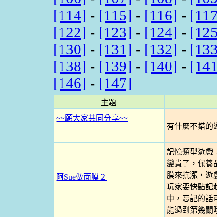
[114]
-
[115]
-
[116]
-
[117
[122]
-
[123]
-
[124]
-
[125
[130]
-
[131]
-
[132]
-
[133
[138]
-
[139]
-
[140]
-
[141
[146]
-
[147]
主題
~~願大家共同分享~~
有什麼不錯的遊
記憶類型遊戲
變貴了，保養
膜來抗漲，遊
阿Sue做面膜２
玩家要快點記
中，忘記的話
能過到第幾關