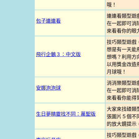
哦！
連連看類型遊
包子連連看
在一起即可消
來看看你的眼
技巧類型遊戲
想是有一天能
飛行企鵝３：中文版
想嗎？利用方
以用獎金改造
月球哦！
消消樂類型遊
安娜泡泡球
在一起即可消
來看看你能得
大家來找碴類
生日夢精靈找不同：萬聖版
張圖片５個不
的放大鏡提示
技巧類型遊戲