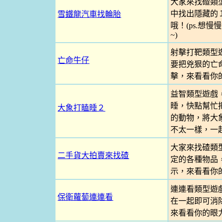
大家來找碴類
中找出隱藏的
雪鐵龍汽車找輪胎
哦！(ps.想
~)
射擊打靶類型
亡命牛仔
要把兇狠的亡
擊，來看看你
益智類型遊戲
睡，快點幫忙
大象打瞌睡２
的動物，將大
不太一樣，一
大家來找碴類
二手貨大拍賣來找碴
定的各種物品
示，來看看你
連連看類型遊
保衛蘿蔔連連看
在一起即可消
來看看你的眼