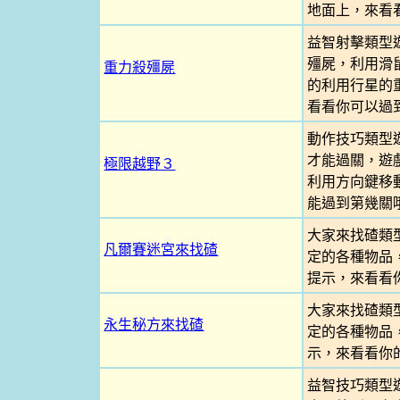
地面上，來看
益智射擊類型
殭屍，利用滑
重力殺殭屍
的利用行星的
看看你可以過
動作技巧類型
才能過關，遊
極限越野３
利用方向鍵移
能過到第幾關
大家來找碴類
凡爾賽迷宮來找碴
定的各種物品
提示，來看看
大家來找碴類
永生秘方來找碴
定的各種物品
示，來看看你
益智技巧類型