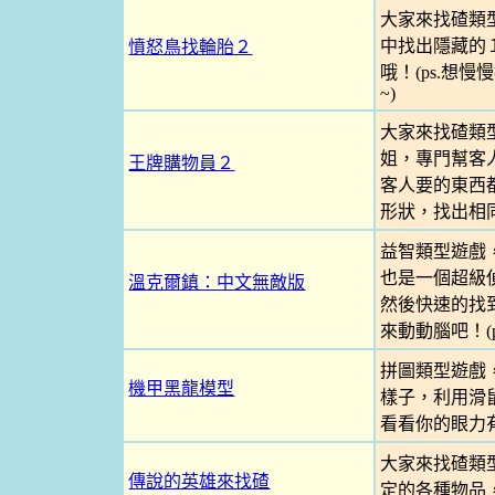
大家來找碴類
中找出隱藏的
憤怒鳥找輪胎２
哦！(ps.想
~)
大家來找碴類
姐，專門幫客
王牌購物員２
客人要的東西都
形狀，找出相同
益智類型遊戲
也是一個超級
溫克爾鎮：中文無敵版
然後快速的找
來動動腦吧！(
拼圖類型遊戲
機甲黑龍模型
樣子，利用滑
看看你的眼力
大家來找碴類
傳說的英雄來找碴
定的各種物品