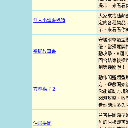
提示，來看看
大家來找碴類
無人小鎮來找碴
定的各種物品
示，來看看你
守城射擊類型
侵，當殭屍開
殭屍故事書
動攻擊，R鍵
回合結束後還
到第幾關哦！
動作閃避類型
方，遊戲開始
方塊猴子２
你能幫助方塊
閃避攻擊，收
看你能活多久
益智拼圖類型
角的原樣即可
油畫拼圖