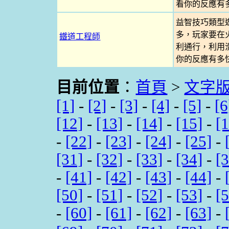
看你的反應有
益智技巧類型
多，玩家要在
鐵道工程師
利通行，利用
你的反應有多
目前位置
：
首頁
>
文字
[1]
-
[2]
-
[3]
-
[4]
-
[5]
-
[6
[12]
-
[13]
-
[14]
-
[15]
-
[
-
[22]
-
[23]
-
[24]
-
[25]
-
[31]
-
[32]
-
[33]
-
[34]
-
[
-
[41]
-
[42]
-
[43]
-
[44]
-
[50]
-
[51]
-
[52]
-
[53]
-
[
-
[60]
-
[61]
-
[62]
-
[63]
-