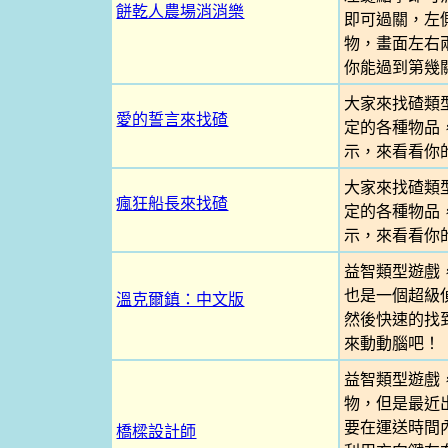
餅乾人農場消消樂
即可過關，左
物，畫面左右
你能過到第幾
大家來找碴類
愛的誓言來找碴
定的各種物品
示，來看看你
大家來找碴類
瘋狂船長來找碴
定的各種物品
示，來看看你
益智類型遊戲
也是一個超級
溫克爾鎮：中文版
然後快速的找
來動動腦吧！
益智類型遊戲
物，但是最近
要在運送時間
橋樑設計師