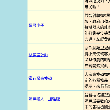
可以拖曳到下
暴民哦！
益智射擊類型
壞，政府出動
彈弓小子
將機器人的能
能打倒幾隻機器
力道，左鍵發射
惡作劇類型遊
將小天使幫客
惡魔設計師
過惡作劇的時後
左鍵開始搗亂
大家來找碴類
鑽石灣來找碴
定的各種物品
提示，來看看
益智技巧類型
殭屍獵人：加強版
殭屍最喜歡的
中的各種機關