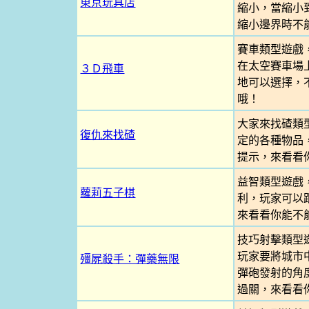
東京玩具店
縮小，當縮小
縮小邊界時不
賽車類型遊戲
在太空賽車場
３Ｄ飛車
地可以選擇，
哦！
大家來找碴類
復仇來找碴
定的各種物品
提示，來看看
益智類型遊戲
蘿莉五子棋
利，玩家可以
來看看你能不
技巧射擊類型
玩家要將城市
殭屍殺手：彈藥無限
彈砲發射的角
過關，來看看