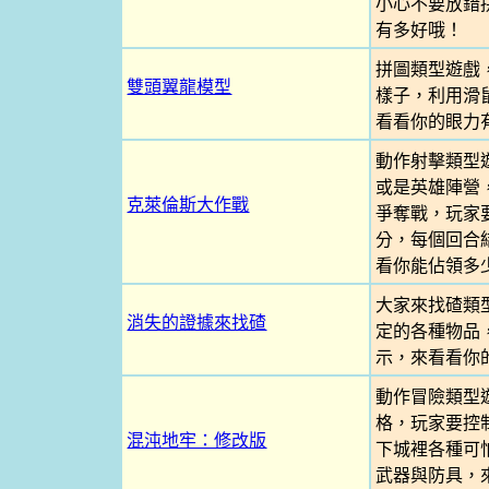
小心不要放錯
有多好哦！
拼圖類型遊戲
雙頭翼龍模型
樣子，利用滑
看看你的眼力
動作射擊類型
或是英雄陣營
克萊倫斯大作戰
爭奪戰，玩家
分，每個回合
看你能佔領多
大家來找碴類
消失的證據來找碴
定的各種物品
示，來看看你
動作冒險類型
格，玩家要控
混沌地牢：修改版
下城裡各種可
武器與防具，