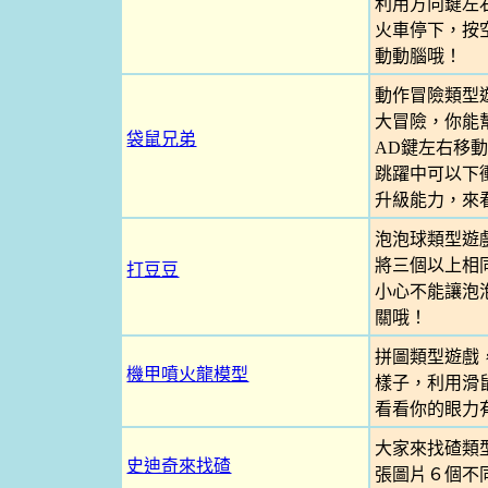
利用方向鍵左
火車停下，按
動動腦哦！
動作冒險類型
大冒險，你能
袋鼠兄弟
AD鍵左右移
跳躍中可以下
升級能力，來
泡泡球類型遊
將三個以上相
打豆豆
小心不能讓泡
關哦！
拼圖類型遊戲
機甲噴火龍模型
樣子，利用滑
看看你的眼力
大家來找碴類
史迪奇來找碴
張圖片６個不