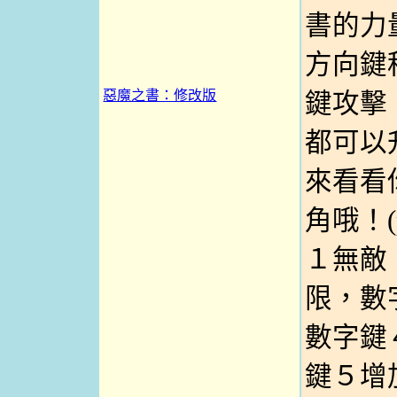
書的力
方向鍵
惡魔之書：修改版
鍵攻擊
都可以
來看看
角哦！(
１無敵
限，數
數字鍵
鍵５增