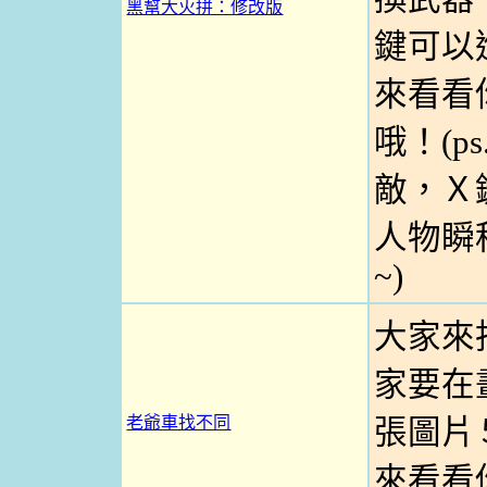
黑幫大火拼：修改版
鍵可以
來看看
哦！(p
敵，Ｘ
人物瞬
~)
大家來
家要在
老爺車找不同
張圖片
來看看