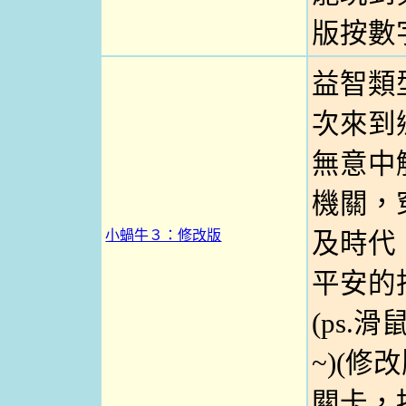
版按數
益智類
次來到
無意中
機關，
小蝸牛３：修改版
及時代
平安的
(ps.
~)(
關卡，