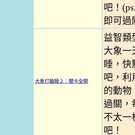
吧！(p
即可過關
益智類
大象一
睡，快
吧，利
大象打瞌睡２：關卡全開
的動物
過關，
不太一
吧！