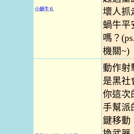
小蝸牛６
壞人抓
蝸牛平
嗎？(p
機關~)
動作射
是黑社
你這次
手幫派
鍵移動
換武器