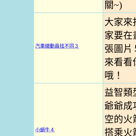
關~)
大家來
家要在
汽車總動員找不同３
張圖片
來看看
哦！
益智類
爺爺成
空的火
小蝸牛４
搭乘火