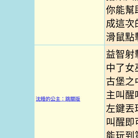
你能幫
成這次的
滑鼠點
益智射
中了女
古堡之
主叫醒
沈睡的公主：跳關版
左鍵丟
叫醒即
能玩到第