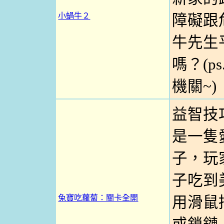
小蝸牛２
障礙跟
牛先生
嗎？(p
機關~)
益智技
是一隻
子，玩
子吃到
兔寶吃蘿蔔：關卡全開
用滑鼠