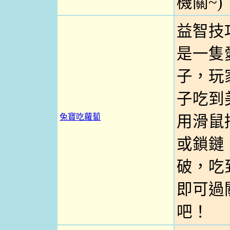
機關~)
益智技
是一隻
子，玩
子吃到
兔寶吃蘿蔔
用滑鼠
或鎖鏈
破，吃
即可過
吧！