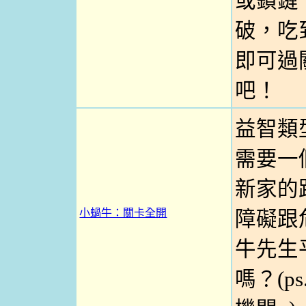
或鎖鏈
破，吃
即可過
吧！
益智類
需要一
新家的
小蝸牛：關卡全開
障礙跟
牛先生
嗎？(p