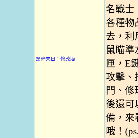
名戰士
各種物
去，利
鼠瞄準
黑暗末日：修改版
匣，E
攻擊、
門、修
後還可
備，來
哦！(p