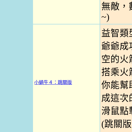
無敵，
~)
益智類
爺爺成
空的火
搭乘火
小蝸牛４：跳關版
你能幫
成這次的
滑鼠點
(跳關