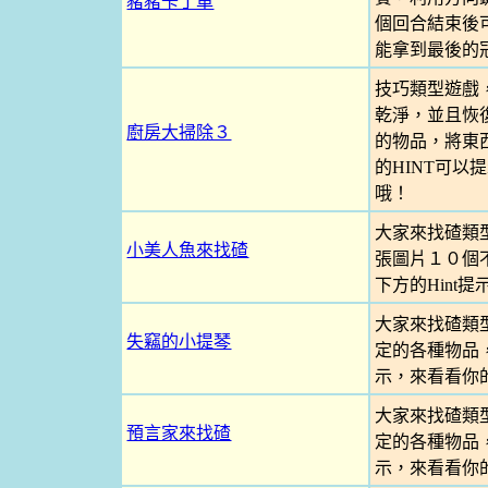
豬豬卡丁車
個回合結束後
能拿到最後的
技巧類型遊戲
乾淨，並且恢
廚房大掃除３
的物品，將東
的HINT可
哦！
大家來找碴類
小美人魚來找碴
張圖片１０個
下方的Hint
大家來找碴類
失竊的小提琴
定的各種物品
示，來看看你
大家來找碴類
預言家來找碴
定的各種物品
示，來看看你