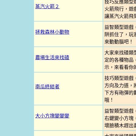
技巧反應類型
蒸汽火箭２
火箭飛行，遊
讓蒸汽火箭飛
益智類型遊戲
拯救森林小動物
阱抓住了，玩
來動動腦吧！
大家來找碴類
農場生活來找碴
定的各種物品
示，來看看你
技巧類型遊戲
方向及力道，
南瓜終結者
下方有砲彈的
哦！
益智類型遊戲
大小方塊變變變
右鍵變小方塊
壞臉積木趕出