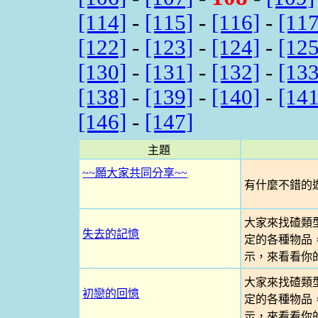
[114]
-
[115]
-
[116]
-
[117
[122]
-
[123]
-
[124]
-
[125
[130]
-
[131]
-
[132]
-
[133
[138]
-
[139]
-
[140]
-
[141
[146]
-
[147]
主題
~~願大家共同分享~~
有什麼不錯的遊
大家來找碴類
失去的記憶
定的各種物品
示，來看看你
大家來找碴類
初戀的回憶
定的各種物品
示，來看看你