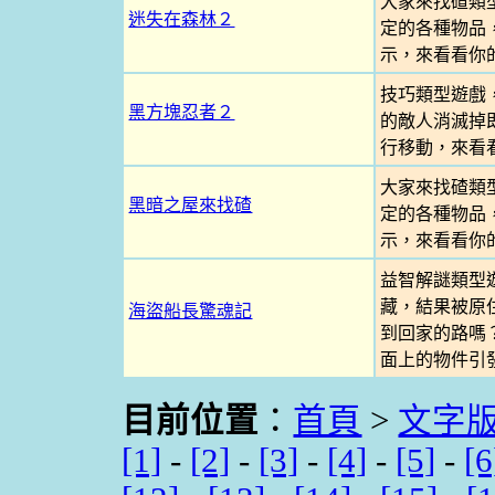
大家來找碴類
迷失在森林２
定的各種物品
示，來看看你
技巧類型遊戲
黑方塊忍者２
的敵人消滅掉
行移動，來看
大家來找碴類
黑暗之屋來找碴
定的各種物品
示，來看看你
益智解謎類型
藏，結果被原
海盜船長驚魂記
到回家的路嗎
面上的物件引
目前位置
：
首頁
>
文字
[1]
-
[2]
-
[3]
-
[4]
-
[5]
-
[6