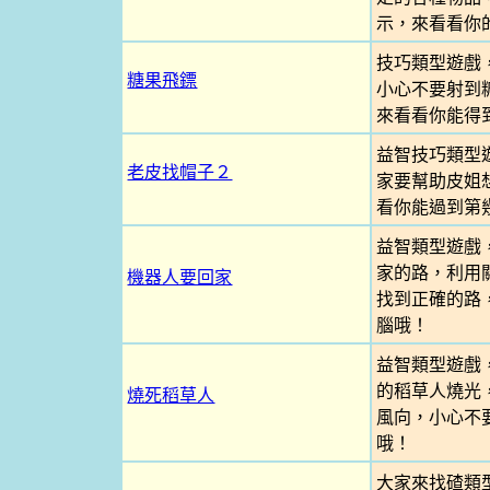
示，來看看你
技巧類型遊戲
糖果飛鏢
小心不要射到
來看看你能得
益智技巧類型
老皮找帽子２
家要幫助皮姐
看你能過到第
益智類型遊戲
家的路，利用
機器人要回家
找到正確的路
腦哦！
益智類型遊戲
的稻草人燒光
燒死稻草人
風向，小心不
哦！
大家來找碴類