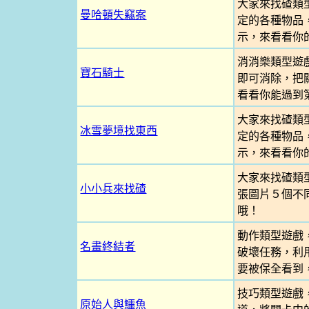
大家來找碴類
曼哈頓失竊案
定的各種物品
示，來看看你
消消樂類型遊
寶石騎士
即可消除，把
看看你能過到
大家來找碴類
冰雪夢境找東西
定的各種物品
示，來看看你
大家來找碴類
小小兵來找碴
張圖片５個不
哦！
動作類型遊戲
名畫終結者
破壞任務，利
要被保全看到
技巧類型遊戲
原始人與鱷魚