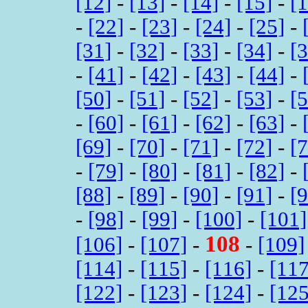
[12]
-
[13]
-
[14]
-
[15]
-
[
-
[22]
-
[23]
-
[24]
-
[25]
-
[31]
-
[32]
-
[33]
-
[34]
-
[
-
[41]
-
[42]
-
[43]
-
[44]
-
[50]
-
[51]
-
[52]
-
[53]
-
[
-
[60]
-
[61]
-
[62]
-
[63]
-
[69]
-
[70]
-
[71]
-
[72]
-
[
-
[79]
-
[80]
-
[81]
-
[82]
-
[88]
-
[89]
-
[90]
-
[91]
-
[
-
[98]
-
[99]
-
[100]
-
[101]
108
[106]
-
[107]
-
-
[109]
[114]
-
[115]
-
[116]
-
[117
[122]
-
[123]
-
[124]
-
[125