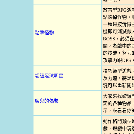
放置型RPG
點殺掉怪物，
一種是按滑鼠
機即可消滅敵
點擊怪物
BOSS，必須
關，遊戲中的
的技能，努力
攻擊力跟DP
技巧類型遊戲
超級足球明星
及力道，將足
鍵可以重新開
大家來找碴類
魔鬼的偽裝
定的各種物品
示，來看看你
動作格鬥類型
戲，遊戲中玩