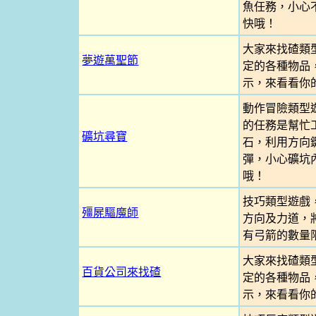
魚任務，小心
快哦！
大家來找碴類
夢遊萬聖節
定的各種物品
示，來看看你
動作冒險類型
的任務是幫忙
礦坑尋寶
石，利用方向
彈，小心礦坑
哦！
技巧類型遊戲
殭屍驅魔師
方向及力道，
有弓箭的數量
大家來找碴類
百貨公司來找碴
定的各種物品
示，來看看你