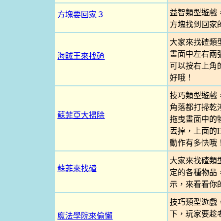
益智類型遊戲
方塊要回家３
方塊找到回家
大家來找碴類
畫面中左右兩
海賊王來找碴
可以按右上角
好哦！
技巧類型遊戲
角落都打掃乾
蘇菲亞大掃除
拖曳畫面中的
丟掉，上面的
動作有多快哦
大家來找碴類
蘇菲來找碴
定的各種物品
示，來看看你
技巧類型遊戲
下，玩家要趁
魔法學院來偷懶