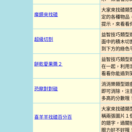
大家來找碴類
魔鏡來找碴
定的各種物品
提示，來看看
益智技巧類型
超級切割
面中的積木切
到下方的綠色
益智技巧類型
餅乾愛果醬２
在一起，利用
看看你能過到
消消樂類型遊
恐龍對對碰
即可消除，注
多高的分數哦
大家來找碴類
稱兩張圖片１
喜羊羊找碴百分百
的錯字，過關
眼力好不好哦