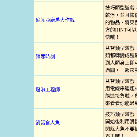
技巧類型遊戲
乾淨，並且恢
蘇菲亞廚房大作戰
的物品，將東
方的HINT
快哦！
益智類型遊戲
類都轉變成殭
殭屍時刻
到人類身上即
過關，一起來
益智類型遊戲
用電線串連起
燈泡工程師
能連接負號，
來看看你能過
技巧類型遊戲
開始後利用滑
飢餓食人魚
閃躲大魚不要
霸王哦！