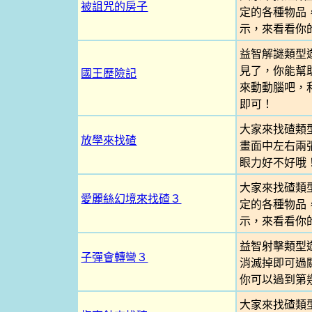
被詛咒的房子
定的各種物品
示，來看看你
益智解謎類型
見了，你能幫
國王歷險記
來動動腦吧，
即可！
大家來找碴類
放學來找碴
畫面中左右兩
眼力好不好哦
大家來找碴類
愛麗絲幻境來找碴３
定的各種物品
示，來看看你
益智射擊類型
子彈會轉彎３
消滅掉即可過
你可以過到第
大家來找碴類