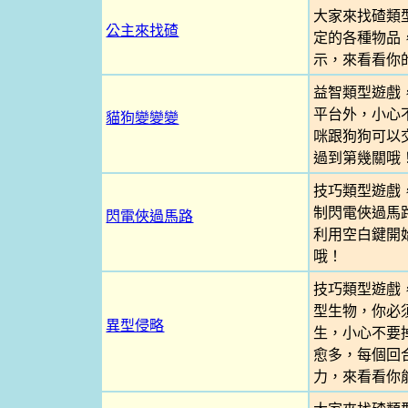
大家來找碴類
公主來找碴
定的各種物品
示，來看看你
益智類型遊戲
平台外，小心
貓狗變變變
咪跟狗狗可以
過到第幾關哦
技巧類型遊戲
制閃電俠過馬
閃電俠過馬路
利用空白鍵開
哦！
技巧類型遊戲
型生物，你必
異型侵略
生，小心不要
愈多，每個回
力，來看看你