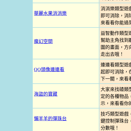
消消樂類型遊
華麗水果消消樂
即可消除，消
來看看你能過
益智動作類型
幫助主角找到
魔幻空間
圍的畫面，方
走出去哦！
連連看類型遊
QQ頭像連連看
起即可消除，
下一關，來看
大家來找碴類
海盜的寶藏
定的各種物品
示，來看看你
技巧類型遊戲
懶羊羊的彈珠台
鍵控制彈珠台
分數哦！