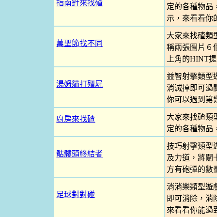
指南針來找碴
定的各種物品
示，來看看你
大家來找碴類
萬聖節找不同
稱兩張圖片６
上角的HIN
益智射擊類型
湯姆貓打殭屍
消滅掉即可過
你可以過到第
大家來找碴類
廚房來找碴
定的各種物品
技巧射擊類型
骷髏頭終結者
及力道，將關
方有砲彈的數
消消樂類型遊
足球對對碰
即可消除，消
來看看你能過