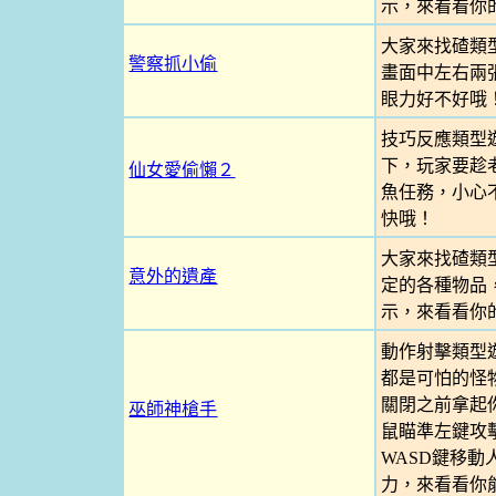
示，來看看你
大家來找碴類
警察抓小偷
畫面中左右兩
眼力好不好哦
技巧反應類型
下，玩家要趁
仙女愛偷懶２
魚任務，小心
快哦！
大家來找碴類
意外的遺產
定的各種物品
示，來看看你
動作射擊類型
都是可怕的怪
關閉之前拿起
巫師神槍手
鼠瞄準左鍵攻
WASD鍵移
力，來看看你