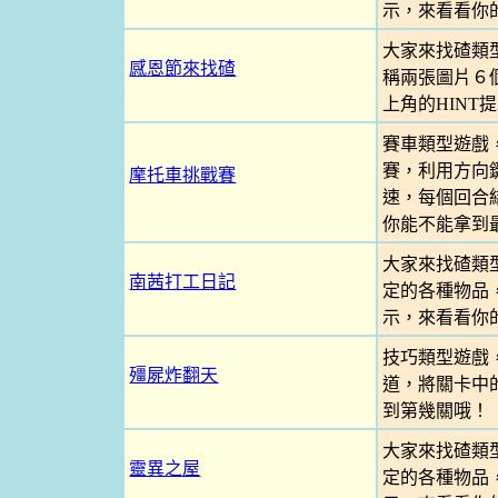
示，來看看你
大家來找碴類
感恩節來找碴
稱兩張圖片６
上角的HIN
賽車類型遊戲
賽，利用方向
摩托車挑戰賽
速，每個回合
你能不能拿到
大家來找碴類
南茜打工日記
定的各種物品
示，來看看你
技巧類型遊戲
殭屍炸翻天
道，將關卡中
到第幾關哦！
大家來找碴類
靈異之屋
定的各種物品