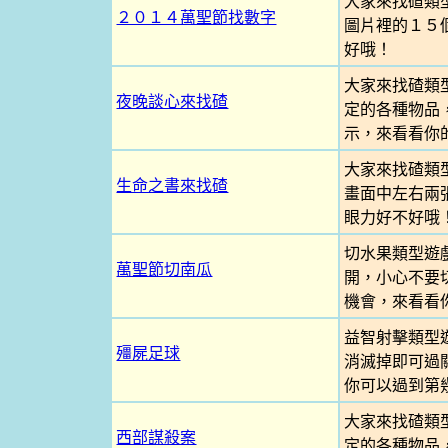
大家來找碴類
２０１４萬聖節找數字
圖片裡的１５
好哦！
大家來找碴類
夜晚談心來找碴
定的各種物品
示，來看看你
大家來找碴類
生命之書來找碴
畫面中左右兩
眼力好不好哦
切水果類型遊
萬聖節切南瓜
開，小心不要
機會，來看看
益智射擊類型
殭屍足球
消滅掉即可過
你可以過到第
大家來找碴類
西部謀殺案
定的各種物品