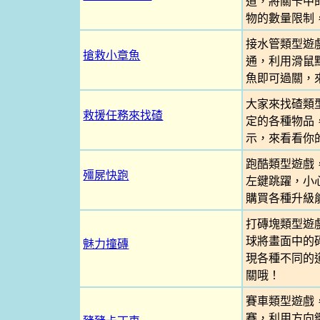
道，將關卡中
物的數量限制
接水管類型遊
搶救小章魚
通，利用滑鼠
魚即可過關，
大家來找碴類
救援任務來找碴
定的各種物品
示，來看看你
跑酷類型遊戲
殭屍快跑
左鍵跳躍，小
購買各種升級
打磚塊類型遊
球將畫面中的
魅力撞磚
現各種不同的
關哦！
賽車類型遊戲
賽，利用方向鍵