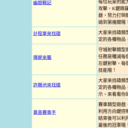
每位玩家的能
幽遊戰記
攻擊，K鍵跳
器，努力打倒
過到第幾關哦
大家來找碴類
計程車來找碴
定的各種物品
守城射擊類型
任務是殲滅每
殭屍來襲
左鍵射擊，每
技能哦！
大家來找碴類
許願池來找碴
定的各種物品
示，來看看你
賽車類型遊戲
利用方向鍵控
黃昏賽車手
結束後可以利
最後的冠軍哦