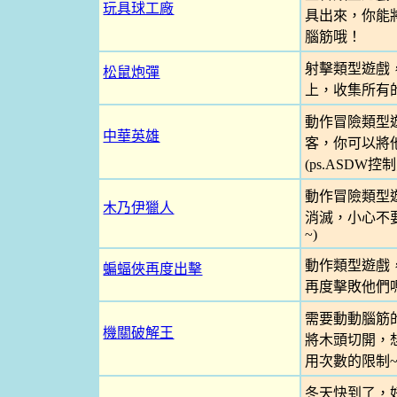
玩具球工廠
具出來，你能
腦筋哦！
射擊類型遊戲
松鼠炮彈
上，收集所有
動作冒險類型
中華英雄
客，你可以將
(ps.ASDW控
動作冒險類型
木乃伊獵人
消滅，小心不要
~)
動作類型遊戲
蝙蝠俠再度出擊
再度擊敗他們嗎
需要動動腦筋
機關破解王
將木頭切開，想
用次數的限制~
冬天快到了，