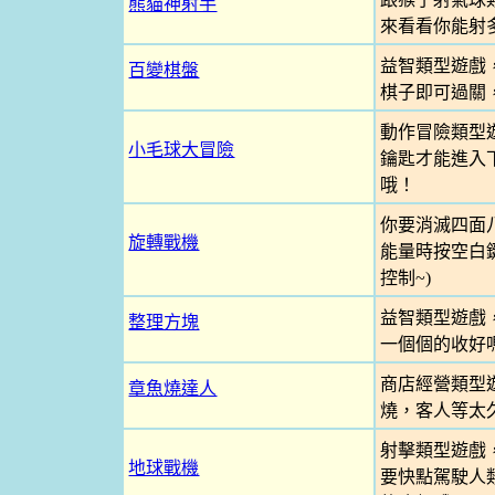
熊貓神射手
來看看你能射
益智類型遊戲
百變棋盤
棋子即可過關
動作冒險類型
小毛球大冒險
鑰匙才能進入
哦！
你要消滅四面
旋轉戰機
能量時按空白鍵
控制~)
益智類型遊戲
整理方塊
一個個的收好
商店經營類型
章魚燒達人
燒，客人等太
射擊類型遊戲
地球戰機
要快點駕駛人