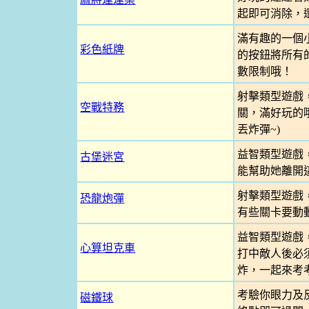
起即可消除，
滿有趣的一個
彩色紙牌
的按鈕將所有
數限制哦！
射擊類型遊戲
空戰特務
關，滿好玩的哦
丟炸彈~)
益智類型遊戲
古堡迷宮
能幫助她離開
射擊類型遊戲
恐龍炮彈
有些關卡要動
益智類型遊戲
心算坦克車
打中敵人後必
炸，一起來考
考驗你眼力及
磁鐵球