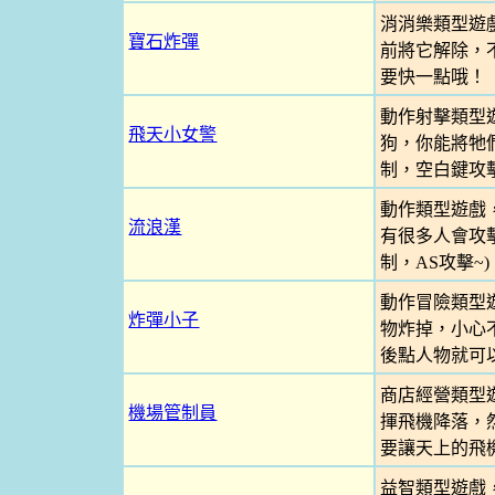
消消樂類型遊
寶石炸彈
前將它解除，
要快一點哦！
動作射擊類型
飛天小女警
狗，你能將牠們
制，空白鍵攻
動作類型遊戲
流浪漢
有很多人會攻擊
制，AS攻擊~)
動作冒險類型
炸彈小子
物炸掉，小心不
後點人物就可以
商店經營類型
機場管制員
揮飛機降落，
要讓天上的飛
益智類型遊戲