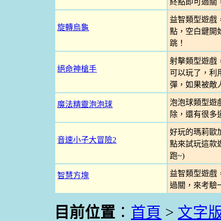
終點即可過關
益智類型遊戲
旋轉烏龜
點，空白鍵開
跳！
射擊類型遊戲，
絕命神槍手
可以玩了，利
彈，如果被敵
泡泡球類型遊
魔法精靈泡泡球
除，還有很多
好玩的瑪莉歐
音速小子大冒險2
點來試玩這款遊
跑~)
益智類型遊戲
智慧方塊
過關，來考驗
目前位置
：
首頁
>
文字