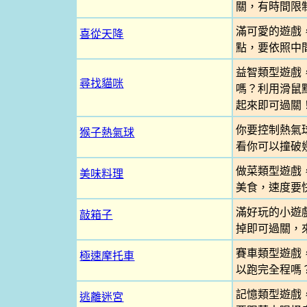
關，有時間限
滿可愛的遊戲
喜從天降
點，要依照中
益智類型遊戲
尋找貓咪
嗎？利用滑鼠
起來即可過關
你要控制熱氣
猴子熱氣球
看你可以撞破
做菜類型遊戲
美味料理
美食，速度要
滿好玩的小遊
敲箱子
掉即可過關，
賽車類型遊戲
極速摩托車
以跑完全程嗎？
記憶類型遊戲
逃離迷宮