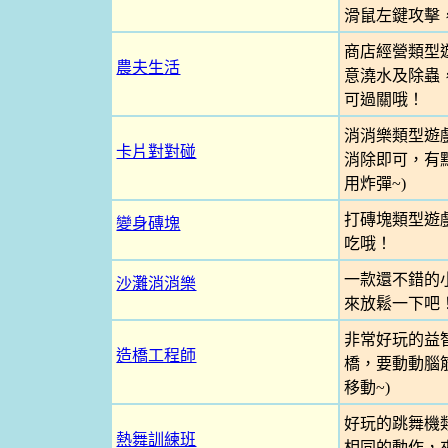
滑鼠左鍵攻擊
商店經營類型
農夫生活
意澆水及除蟲
可過關哦！
消消樂類型遊
卡片對對碰
消除即可，有點
用炸彈~)
打磚塊類型遊
變身磚塊
吃哦！
一款還不錯的
沙灘消消樂
來放鬆一下吧
非常好玩的益
造橋工程師
橋，要動動腦筋
移動~)
好玩的跳舞機
熱舞訓練班
相同的動作，來