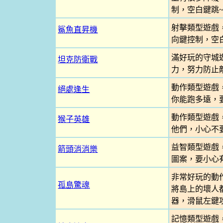
制，空白鍵跳~
射擊類型遊戲
鯊魚直昇機
向鍵控制，空白
滿好玩的守城
坦克防衛戰
力，努力防止
動作類型遊戲
絕處逢生
你能跑多遠，
動作類型遊戲
猴子英雄
他們，小心不
益智類型遊戲
箭頭消消樂
圖案，要小心
非常好玩的動
孤島驚魂
將島上的壞人都
器，滑鼠左鍵
記憶類型遊戲