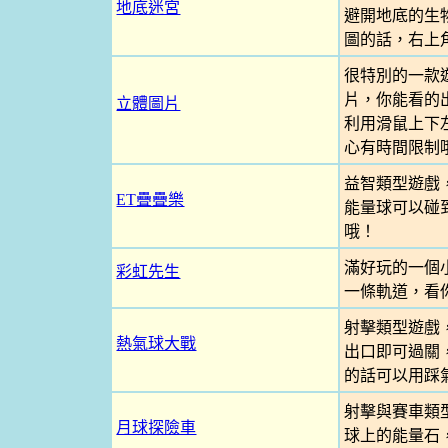
地底迷宮
避開地底的生物
圖的話，右上
很特別的一款
片，你能看的
立體圖片
利用滑鼠上下
心有時間限制
益智類型遊戲
ET疊疊樂
能量球可以碰
哦！
滿好玩的一個
彩虹先生
一條軌道，看
射擊類型遊戲
熱氣球大戰
出口即可過關，
的話可以用踩氣
射擊與賽車類
月球探險車
球上的能量石，