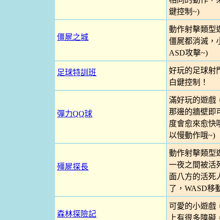
鍵控制~)
動作射擊類型
僵屍之城
僵屍都消滅，小
ASD攻擊~)
好玩的足球射
足球特訓班
白鍵控制！
滿好玩的遊戲
那邊的牆壁即
彈力QQ球
度會愈來愈快哦
以慢動作哦~)
動作射擊類型
一夜之間被活
殭屍探長
面八方的活死人
了，WASD移
可愛的小遊戲
森林探險記
上有很多障礙，