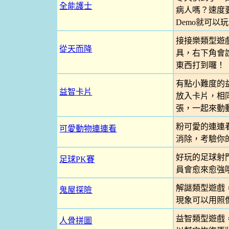
全能護士
病人嗎？速度要
Demo就可以玩
接接樂類型遊
從天而降
具，右下角會
東西打到囉！
有點小難度的
益智卡片
放入卡片，相
張，一起來動
粉可愛的連連
可愛動物連連看
消除，考驗你
好玩的足球射
足球PK賽
員會愈來愈強哦
解謎類型遊戲
鬼屋探險
現象可以用照
益智類型遊戲
人骨拼圖