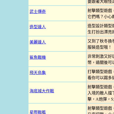
要跟著大眼怪
射擊類型遊戲
武士傳奇
它們嗎？小心
造型設計類型
造型達人
生打扮出漂亮
又到了秋冬換
美麗達人
服裝造型哦！
非常刺激又好
鯊魚戰機
幣，過關後可
打擊類型遊戲
飛天烏龜
看你可以踢多遠
射擊類型遊戲
海底城大作戰
入境的敵人擋下
擊，A炮彈，S
射擊類型遊戲
星際戰艦