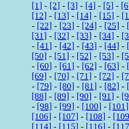
[1]
-
[2]
-
[3]
-
[4]
-
[5]
-
[6
[12]
-
[13]
-
[14]
-
[15]
-
[
-
[22]
-
[23]
-
[24]
-
[25]
-
[31]
-
[32]
-
[33]
-
[34]
-
[
-
[41]
-
[42]
-
[43]
-
[44]
-
[50]
-
[51]
-
[52]
-
[53]
-
[
-
[60]
-
[61]
-
[62]
-
[63]
-
[69]
-
[70]
-
[71]
-
[72]
-
[
-
[79]
-
[80]
-
[81]
-
[82]
-
[88]
-
[89]
-
[90]
-
[91]
-
[
-
[98]
-
[99]
-
[100]
-
[101]
[106]
-
[107]
-
[108]
-
[109
[114]
-
[115]
-
[116]
-
[117