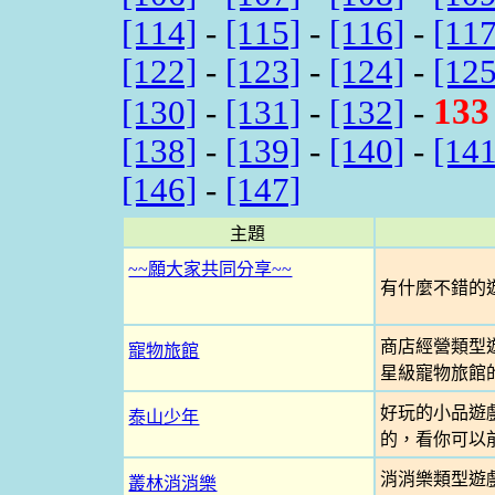
[114]
-
[115]
-
[116]
-
[117
[122]
-
[123]
-
[124]
-
[125
133
[130]
-
[131]
-
[132]
-
[138]
-
[139]
-
[140]
-
[141
[146]
-
[147]
主題
~~願大家共同分享~~
有什麼不錯的遊
商店經營類型
寵物旅館
星級寵物旅館
好玩的小品遊
泰山少年
的，看你可以
消消樂類型遊
叢林消消樂