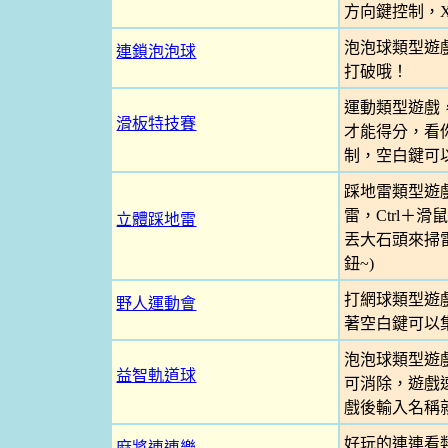
方向鍵控制，X
泡泡球類型遊
連鎖泡泡球
打破哦！
運動類型遊戲
滑板特技賽
才能得分，看你
制，空白鍵可
踩地雷類型遊
雷，Ctrl＋
立體踩地雷
丟大石頭來掃雷
鈕~)
打網球類型遊
野人運動會
著空白鍵可以
泡泡球類型遊
益智軌道球
可消除，遊戲速
戲後輸入名稱就
好玩的連連看
麻將連連樂