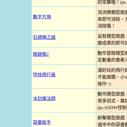
的攻擊哦！(ps
消消樂類型遊
數字方塊
來即可消除，
消除哦！
益智類型遊戲
石頭陣之謎
變成黑的即可
動作冒險類型
跳跳猴2
定數量的香蕉才
滿好玩的飛行
特技飛行員
才能過關，小心
操作~)
動作類型遊戲
冰封魔法師
很多招式，建議先
(ps.ASDW
射擊類型遊戲
惡靈殺手
城市中的惡靈