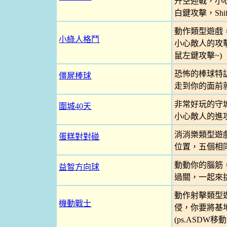
升空迎戰，小心
白鍵攻擊，Shif
動作類型遊戲
小綠人格鬥
小心敵人的攻擊
鼠左鍵攻擊~)
恐怖的棒球特
僵屍棒球
走到你的面前就 G
非常好玩的守
圍城40天
小心敵人的進
消消樂類型遊
蛋糕對對碰
位置，五個相
動動你的腦筋
益智方向球
過關，一起來
動作射擊類型
機動戰士
侵，你要將基
(ps.ASDW