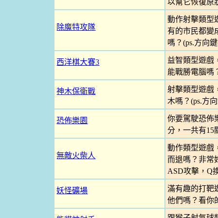
以幫它恢復原
動作射擊類型
除魔特攻隊
有的市民都變
嗎？(ps.方
益智類型遊戲
西洋棋大賽3
能戰勝電腦嗎
射擊類型遊戲
神木保衛戰
木嗎？(ps.
你要駕駛恐佈
恐佈樂園
分，一共有15
動作類型遊戲
無敵火柴人
而退嗎？非常好
ASD攻擊，Q換
滿有趣的打靶
妖怪礦場
他們嗎？看你
跟猴子射氣球