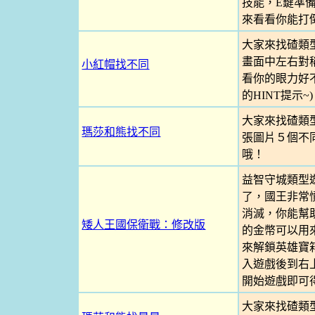
技能，E鍵準
來看看你能打
大家來找碴類
畫面中左右對
小紅帽找不同
看你的眼力好不
的HINT提示~)
大家來找碴類
瑪莎和熊找不同
張圖片５個不
哦！
益智守城類型
了，國王非常
消滅，你能幫
矮人王國保衛戰：修改版
的金幣可以用
來解鎖英雄寶箱
入遊戲後到右
開始遊戲即可得
大家來找碴類