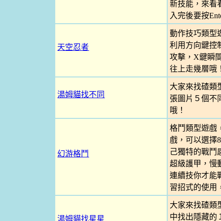
新技能，來看看
入完後要按Ente
動作技巧類型
利用方向鍵控
天空忍者
攻擊，X鍵瞬
往上走幾層哦
大家來找碴類
湯姆貓找不同
張圖片５個不
哦！
格鬥類型遊戲
戲，可以選擇
己獨特的戰鬥
幻游格鬥
超級護甲，慢
連續技你才能戰
習招式的使用，
大家來找碴類
中找出隱藏的
湯姆貓找星星