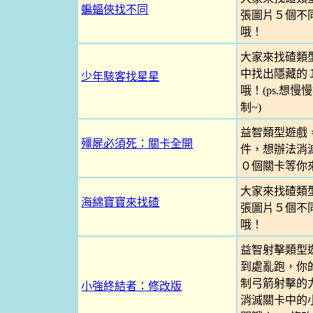
蝙蝠俠找不同
張圖片５個不
哦！
大家來找碴類
中找出隱藏的
少年駭客找星星
哦！(ps.想
制~)
益智類型遊戲
殭屍必須死：關卡全開
件，想辦法消
０個關卡等你
大家來找碴類
海綿寶寶來找碴
張圖片５個不
哦！
益智射擊類型
到處亂跑，你
制弓箭射擊的
小強終結者：修改版
消滅關卡中的