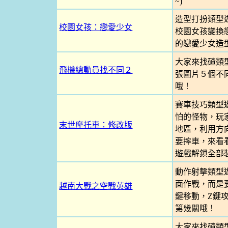
~)
造型打扮類型
校園女孩：戀愛少女
校園女孩變換
的戀愛少女造
大家來找碴類
飛機總動員找不同２
張圖片５個不
哦！
賽車技巧類型
怕的怪物，玩
末世摩托車：修改版
地區，利用方
要摔車，來看看
遊戲解鎖全部裝
動作射擊類型
面作戰，而是
越南大戰之空戰英雄
鍵移動，Z鍵
第幾關哦！
大家來找碴類