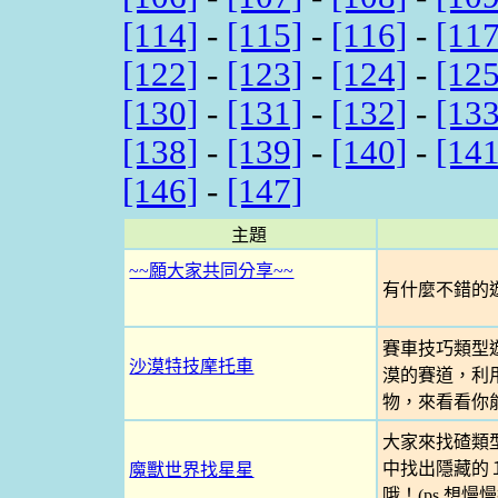
[114]
-
[115]
-
[116]
-
[117
[122]
-
[123]
-
[124]
-
[125
[130]
-
[131]
-
[132]
-
[133
[138]
-
[139]
-
[140]
-
[141
[146]
-
[147]
主題
~~願大家共同分享~~
有什麼不錯的遊
賽車技巧類型
沙漠特技摩托車
漠的賽道，利
物，來看看你
大家來找碴類
中找出隱藏的
魔獸世界找星星
哦！(ps.想