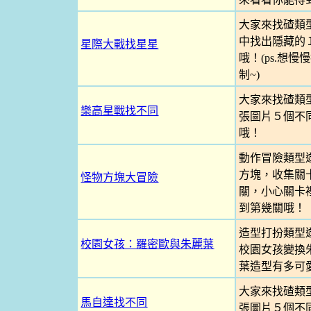
大家來找碴類
中找出隱藏的
星際大戰找星星
哦！(ps.想
制~)
大家來找碴類
樂高星戰找不同
張圖片５個不
哦！
動作冒險類型
方塊，收集關
怪物方塊大冒險
關，小心關卡
到第幾關哦！
造型打扮類型
校園女孩：羅密歐與朱麗葉
校園女孩變換
葉造型有多可
大家來找碴類
馬自達找不同
張圖片５個不