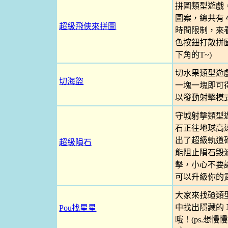
拼圖類型遊戲
圖案，總共有
超級飛俠來拼圖
時間限制，來看
色按鈕打散拼
下角的T~)
切水果類型遊
切海盜
一塊一塊即可
以發動射擊模
守城射擊類型
石正往地球高
出了超級軌道
超級隕石
能阻止隕石毀
擊，小心不要
可以升級你的
大家來找碴類
中找出隱藏的
Pou找星星
哦！(ps.想