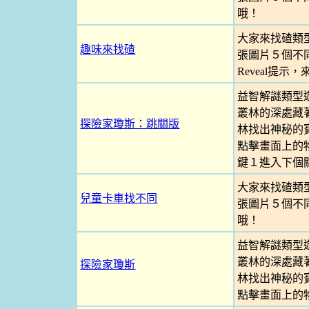
哦！
大家來找碴類
趣味來找碴
張圖片５個不
Reveal提
益智解謎類型
叢林的深處藏
探險家瓊斯：跳關版
林找出神秘的
點擊畫面上的物
鍵１進入下個
大家來找碴類
兒童卡車找不同
張圖片５個不
哦！
益智解謎類型
叢林的深處藏
探險家瓊斯
林找出神秘的
點擊畫面上的