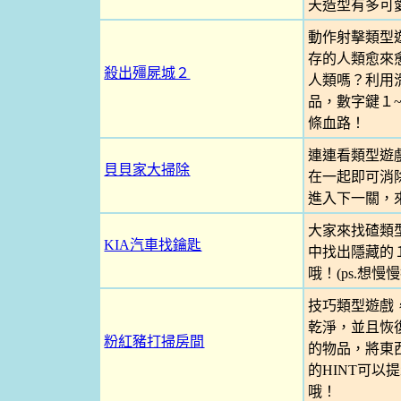
天造型有多可
動作射擊類型
存的人類愈來
殺出殭屍城２
人類嗎？利用
品，數字鍵１
條血路！
連連看類型遊
貝貝家大掃除
在一起即可消
進入下一關，
大家來找碴類
KIA汽車找鑰匙
中找出隱藏的
哦！(ps.想
技巧類型遊戲
乾淨，並且恢
粉紅豬打掃房間
的物品，將東
的HINT可
哦！