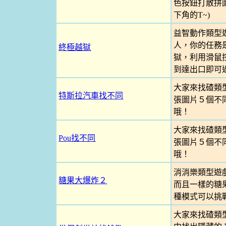
色按鈕打散拼
下角的T~)
益智動作類型
人，你的任務
終極越獄
獄，利用滑鼠
到達出口即可
大家來找碴類
特斯拉汽車找不同
張圖片５個不
哦！
大家來找碴類
Pou找不同
張圖片５個不
哦！
消消樂類型遊
糖果大爆炸２
而且一樣的糖
種模式可以挑
大家來找碴類