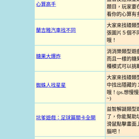
心算高手
題目，玩家要
看你的心算有
大家來找碴類
蘭吉雅汽車找不同
張圖片５個不
哦！
消消樂類型遊
糖果大爆炸
而且一樣的糖
種模式可以挑
大家來找碴類
中找出隱藏的
蜘蛛人找星星
哦！(ps.想
~)
益智解謎類型
了，你能幫助
坑爹遊戲：足球篇關卡全開
滑鼠點擊畫面
腦吧！