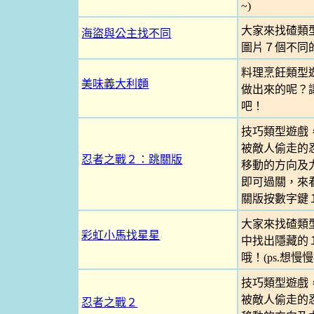
~)
大家來找碴類
海盜與公主找不同
圖片７個不同
料理烹飪類型
美味義大利麵
做出來的呢？
吧！
技巧類型遊戲
被敵人偷走的
忍者之戰２：跳關版
移動的方向及
即可過關，來看
關版按數字鍵１
大家來找碴類
彩虹小馬找星星
中找出隱藏的
哦！(ps.想
技巧類型遊戲
被敵人偷走的
忍者之戰２