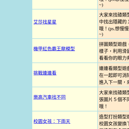
~)
大家來找碴類
中找出隱藏的
艾莎找星星
哦！(ps.想
~)
拼圖類型遊戲
機甲紅色霸王龍模型
樣子，利用滑
看看你的眼力
連連看類型遊
挑戰連連看
在一起即可消
進入下一關，
大家來找碴類
樂高汽車找不同
張圖片５個不
哦！
造型打扮類型
校園女孩：下雨天
校園女孩變換