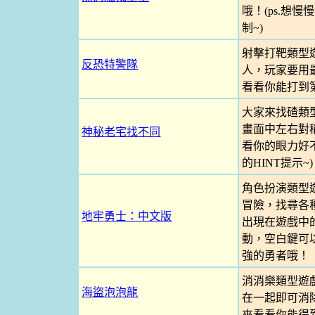
哦！(ps.想
制~)
射擊打靶類型
反恐特警隊
人，玩家要用
看看你能打到第
大家來找碴類
畫面中左右對
神秘老宅找不同
看你的眼力好不
的HINT提示~)
角色扮演類型
冒險，找尋各
地牢勇士：中文版
出現在遊戲中
動，空白鍵可
強的勇者哦！
消消樂類型遊
海盜泡泡龍
在一起即可消
來看看你能得