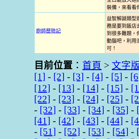
裝備，來看看
益智解謎類型
務是要到飯店
廚師歷險記
到很多難題，
動腦吧，利用
可！
目前位置
：
首頁
>
文字
[1]
-
[2]
-
[3]
-
[4]
-
[5]
-
[6
[12]
-
[13]
-
[14]
-
[15]
-
[
[22]
-
[23]
-
[24]
-
[25]
-
[
-
[32]
-
[33]
-
[34]
-
[35]
-
[41]
-
[42]
-
[43]
-
[44]
-
[
-
[51]
-
[52]
-
[53]
-
[54]
-