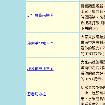
拼圖類型遊戲
圖案，總共有
少年羅賓來拼圖
時間限制，來看
色按鈕打散拼
下角的T~)
大家來找碴類
畫面中左右對
秘密基地找不同
看你的眼力好不
的HINT提示~)
大家來找碴類
畫面中左右對
埃及神廟找不同
看你的眼力好不
的HINT提示~)
切水果類型遊
一塊一塊即可
忍者切沙拉
果，水果或食
來看看你的反應