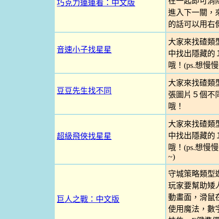
在一起即可消
巧克力連連看：中文版
進入下一關，來
的話可以用右側
大家來找碴類
音速小子找星星
中找出隱藏的
哦！(ps.想
大家來找碴類
豆豆先生找不同
張圖片５個不
哦！
大家來找碴類
中找出隱藏的
超級飛俠找星星
哦！(ps.想
~)
守城策略類型
玩家要幫助矮
動畫面，滑鼠
巨人之戰：中文版
使用魔法，數