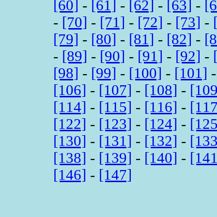
[60]
-
[61]
-
[62]
-
[63]
-
[
-
[70]
-
[71]
-
[72]
-
[73]
-
[79]
-
[80]
-
[81]
-
[82]
-
[
-
[89]
-
[90]
-
[91]
-
[92]
-
[98]
-
[99]
-
[100]
-
[101]
[106]
-
[107]
-
[108]
-
[109
[114]
-
[115]
-
[116]
-
[117
[122]
-
[123]
-
[124]
-
[125
[130]
-
[131]
-
[132]
-
[133
[138]
-
[139]
-
[140]
-
[141
[146]
-
[147]