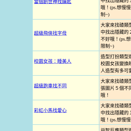
中找出隱藏的
當個創世神找鑰匙
哦！(ps.想
制~)
大家來找碴類
中找出隱藏的
超級飛俠找字母
不好哦！(ps
限制~)
造型打扮類型
校園女孩：睡美人
校園女孩變換
人造型有多可
大家來找碴類
超級跑車找不同
張圖片５個不
哦！
大家來找碴類
彩虹小馬找愛心
中找出隱藏的
哦！(ps.想
益智反應類型