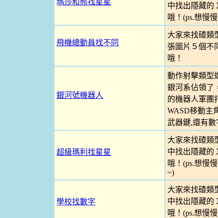
瑪莎和熊找星星
中找出隱藏的
哦！(ps.想
大家來找碴類
飛機總動員找不同
張圖片５個不
哦！
動作射擊類型
銀河系佔領了
銀河號機器人
的機器人軍團打
WASD移動
武器鍵,還有數字
大家來找碴類
中找出隱藏的
超級瑪利找星星
哦！(ps.想
~)
大家來找碴類
中找出隱藏的
學校找數字
哦！(ps.想