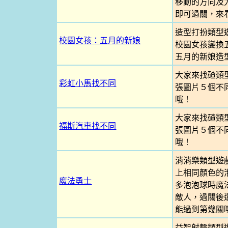
移動的方向及
即可過關，來
造型打扮類型
校園女孩：五月的新娘
校園女孩變換
五月的新娘造
大家來找碴類
彩虹小馬找不同
張圖片５個不
哦！
大家來找碴類
福斯汽車找不同
張圖片５個不
哦！
消消樂類型遊
上相同顏色的
魔法勇士
多泡泡球時魔
敵人，過關後
能過到第幾關
益智射擊類型