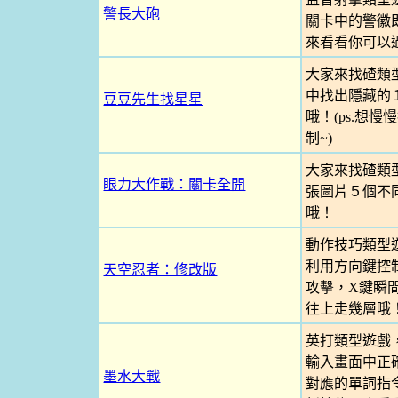
警長大砲
關卡中的警徽
來看看你可以
大家來找碴類
中找出隱藏的
豆豆先生找星星
哦！(ps.想
制~)
大家來找碴類
眼力大作戰：關卡全開
張圖片５個不
哦！
動作技巧類型
利用方向鍵控
天空忍者：修改版
攻擊，X鍵瞬
往上走幾層哦！
英打類型遊戲
輸入畫面中正
墨水大戰
對應的單詞指