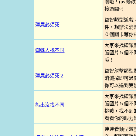
關哦！(ps.
接過關~)
益智類型遊戲
殭屍必須死
件，想辦法消
０個關卡等你
大家來找碴類
蜘蛛人找不同
張圖片５個不
哦！
益智射擊類型
殭屍必須死２
消滅掉即可過
你可以過到第
大家來找碴類
張圖片５個不
熊出沒找不同
挑戰，找不到
看看你的眼力
連連看類型遊