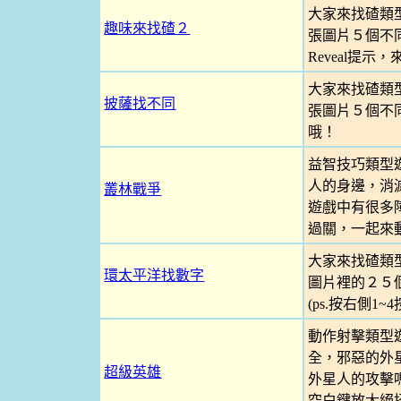
大家來找碴類
趣味來找碴２
張圖片５個不
Reveal提
大家來找碴類
披薩找不同
張圖片５個不
哦！
益智技巧類型
人的身邊，消
叢林戰爭
遊戲中有很多
過關，一起來
大家來找碴類
環太平洋找數字
圖片裡的２５
(ps.按右側1
動作射擊類型
全，邪惡的外
超級英雄
外星人的攻擊
空白鍵放大絕