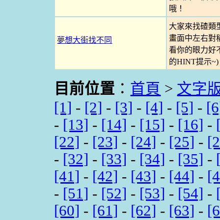
哦！
大家來找碴類
畫面中左右對
夢想大街找不同
看你的眼力好不
的HINT提示~)
目前位置
：
首頁
>
文字
[1]
-
[2]
-
[3]
-
[4]
-
[5]
-
[6
-
[13]
-
[14]
-
[15]
-
[16]
-
[22]
-
[23]
-
[24]
-
[25]
-
[
-
[32]
-
[33]
-
[34]
-
[35]
-
[41]
-
[42]
-
[43]
-
[44]
-
[
-
[51]
-
[52]
-
[53]
-
[54]
-
[60]
-
[61]
-
[62]
-
[63]
-
[