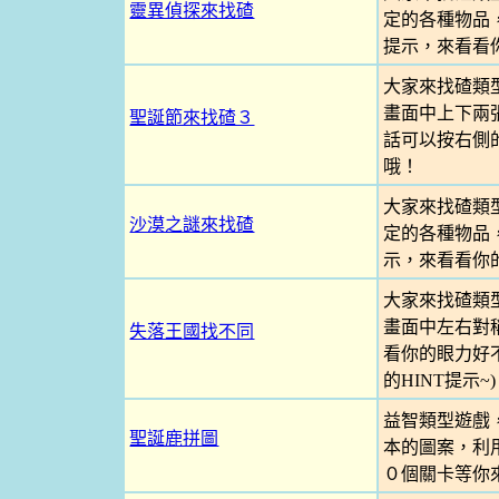
靈異偵探來找碴
定的各種物品
提示，來看看
大家來找碴類
畫面中上下兩
聖誕節來找碴３
話可以按右側
哦！
大家來找碴類
沙漠之謎來找碴
定的各種物品
示，來看看你
大家來找碴類
畫面中左右對
失落王國找不同
看你的眼力好不
的HINT提示~)
益智類型遊戲
聖誕鹿拼圖
本的圖案，利
０個關卡等你