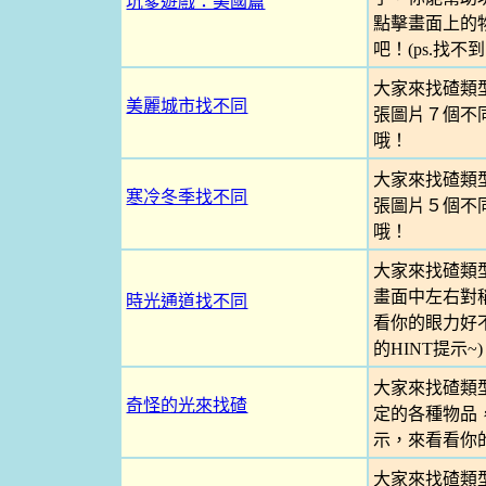
坑爹遊戲：美國篇
點擊畫面上的
吧！(ps.找不
大家來找碴類
美麗城市找不同
張圖片７個不
哦！
大家來找碴類
寒冷冬季找不同
張圖片５個不
哦！
大家來找碴類
畫面中左右對
時光通道找不同
看你的眼力好不
的HINT提示~)
大家來找碴類
奇怪的光來找碴
定的各種物品
示，來看看你
大家來找碴類