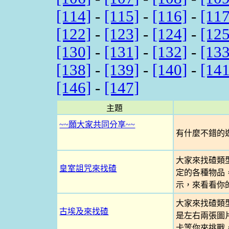
[114]
-
[115]
-
[116]
-
[117
[122]
-
[123]
-
[124]
-
[125
[130]
-
[131]
-
[132]
-
[133
[138]
-
[139]
-
[140]
-
[141
[146]
-
[147]
主題
~~願大家共同分享~~
有什麼不錯的遊
大家來找碴類
皇室詛咒來找碴
定的各種物品
示，來看看你
大家來找碴類
古埃及來找碴
是左右兩張圖
卡等你來挑戰