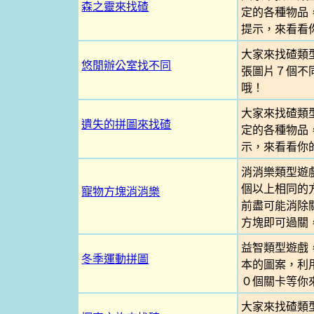
森之靈來找碴
定的各種物品
提示，來看看
大家來找碴類
悠閒辦公室找不同
張圖片７個不
哦！
大家來找碴類
遺失的拼圖來找碴
定的各種物品
示，來看看你
消消樂類型遊
個以上相同的
寵物方塊消消樂
前盡可能消除
方塊即可過關
益智類型遊戲
冬季運動拼圖
本的圖案，利
０個關卡等你
大家來找碴類