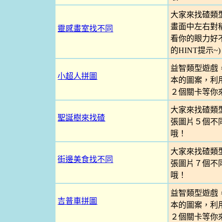
大家來找碴類
畫面中左右對
靈感畫室找不同
看你的眼力好不
的HINT提示~)
益智類型遊戲
小超人拼圖
本的圖案，利
２個關卡等你
大家來找碴類
聖誕樹來找碴
張圖片５個不
哦！
大家來找碴類
街邊美食找不同
張圖片７個不
哦！
益智類型遊戲
吉普車拼圖
本的圖案，利
２個關卡等你