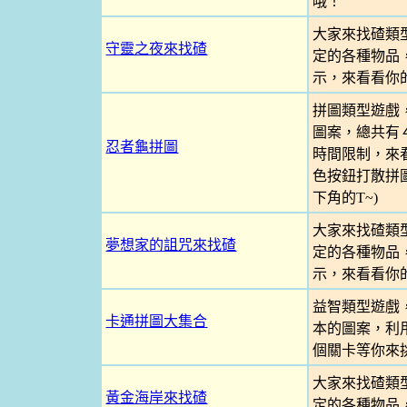
哦！
大家來找碴類
守靈之夜來找碴
定的各種物品
示，來看看你
拼圖類型遊戲
圖案，總共有
忍者龜拼圖
時間限制，來看
色按鈕打散拼
下角的T~)
大家來找碴類
夢想家的詛咒來找碴
定的各種物品
示，來看看你
益智類型遊戲
卡通拼圖大集合
本的圖案，利
個關卡等你來
大家來找碴類
黃金海岸來找碴
定的各種物品