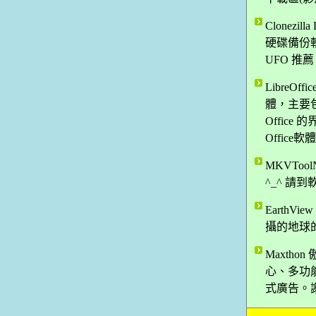
Clonez
硬碟備份
UFO 推
LibreO
體，主要包
Offic
Office
MKVToo
^_^ 請
Earth
攝的地球的
Maxtho
心、多功
式廣告。謝謝