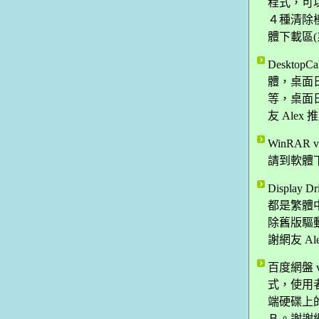
程式，可
４種清除模
體下載區(
Deskto
體，桌面
等，桌面
友 Alex
WinRAR
請到軟體
Display
都是繁體
除舊版驅
謝網友 A
百度網盤 
式，使用
端硬碟上
Ｂ。謝謝網