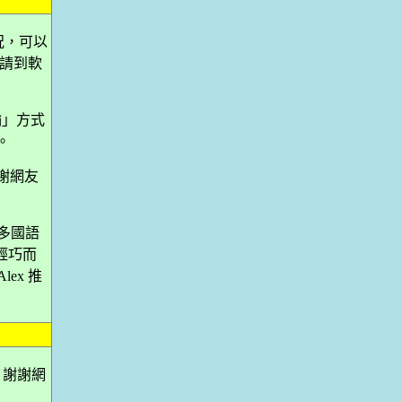
狀況，可以
 請到軟
點傳輸」方式
。
謝謝網友
建多國語
輕巧而
ex 推
器。謝謝網