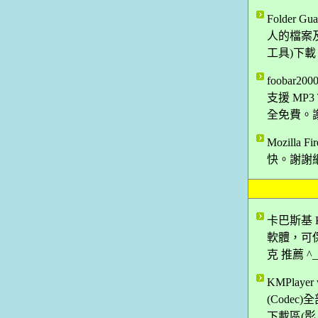
Folder
人的檔案及
工具)下載
foobar2
支援 MP
全免費。謝
Mozilla
快。謝謝網
卡巴斯基 Ka
軟體，可
克 推薦 
KMPlay
(Codec
下載區(影