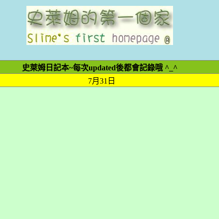
史萊姆日記本~每次updated後都會記錄哦 ^_^
7月31日