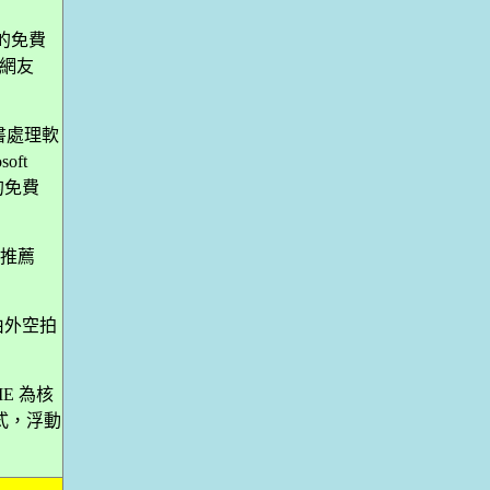
面的免費
謝網友
費文書處理軟
ft
的免費
 推薦
示由外空拍
。
IE 為核
式，浮動