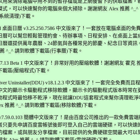
以用來清除電腦中用不到的暫存檔或是上網後留下的快取檔案，
式，可以快速幫你的電腦來個大掃除。謝謝網友 Alex 推薦 ^_^
系統清理)下載。
pCal 桌面日曆 v3.25.250.7586 中文版來了！一套放在電腦桌面的
日曆可以幫您輕鬆管理約會、待辦事項、日程安排、在桌面上當
日曆還提供萬年農曆、24節氣與各種常見的節慶、紀念日等資訊
 推薦 ^_^ 請到軟體下載區(行事曆)下載。
 v7.13 Beta 1 中文版來了！非常好用的壓縮軟體！謝謝網友 霍克 推
下載區(壓縮程式)下載。
 Driver Uninstaller(DDU) v18.1.2.3 中文版來了！一套完全免費
中文的顯示卡驅動程式移除軟體，顯示卡的驅動程式版本時常在
動程式時最怕移不乾淨，現在就讓DDU這套程式來幫你清理乾淨
lex 推薦 ^_^ 請到軟體下載區(移除軟體)下載。
v7.59.0.103 簡體中文版來了！是由百度公司推出的一款免費雲
者只要先申請百度雲帳號後即可登入自己的雲端硬碟，可以快速
的檔案，或與朋友分享檔案，目前提供的免費硬碟空間最大可以
友 Alex 推薦 ^_^ 請到軟體下載區(雲端硬碟)下載。