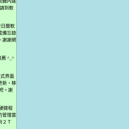
軟體內建
 請到軟
免費日曆軟
成備忘錄
。謝謝網
薦 ^_^
而且程式界面
更新，移
吧。謝
端硬碟程
的管理雲
到２Ｔ