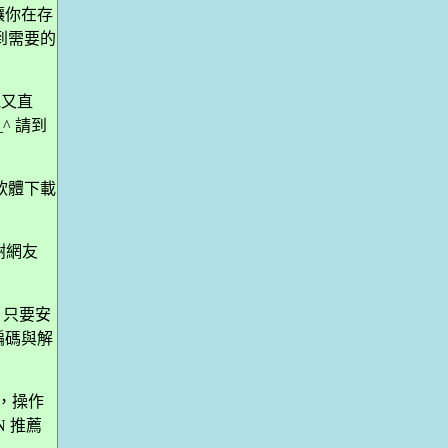
器，讓你在存
到需要的
美觀又直
^ 請到
到軟體下載
謝謝網友
格式，只要安
編碼與解
程式，操作
 推薦