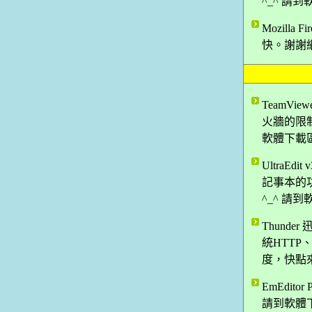
^_^ 請
Mozilla
快。謝謝網
TeamVi
火牆的限制
軟體下載
UltraE
記事本的功
^_^ 請
Thunde
統HTTP
度，快點來
EmEdit
請到軟體