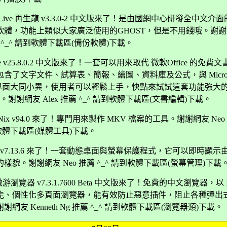
illa Live 再生龍 v3.3.0-2 中文版來了！是由國網中心研發全中文介
軟體，功能上類似大家廣泛使用的GHOST，但是不用錢哦。謝
薦 ^_^ 請到軟體下載區(備份軟體)下載。
ffice v25.8.0.2 中文版來了！一套可以用來取代 微軟Office 的免
含了文字文件、試算表、簡報、繪圖、資料庫及公式，與 Microso
e 的界面大同小異，使用者可以輕鬆上手，快點來試試這套功能強大
軟體。謝謝網友 Alex 推薦 ^_^ 請到軟體下載區(文書編輯)下載。
lNix v94.0 來了！專門用來製作 MKV 檔案的工具。謝謝網友 Neo
到軟體下載區(媒體工具)下載。
View v7.13.6 來了！一套動態桌面與螢幕保護程式，它可以即時顯
樣貌。謝謝網友 Neo 推薦 ^_^ 請到軟體下載區(螢幕管理)下載
n 傲游瀏覽器 v7.3.1.7600 Beta 中文版來了！免費的中文瀏覽器，以 
能、個性化多頁面瀏覽器，能有效防止惡意插件，阻止各種彈出
網友 Kenneth Ng 推薦 ^_^ 請到軟體下載區(瀏覽器類)下載。