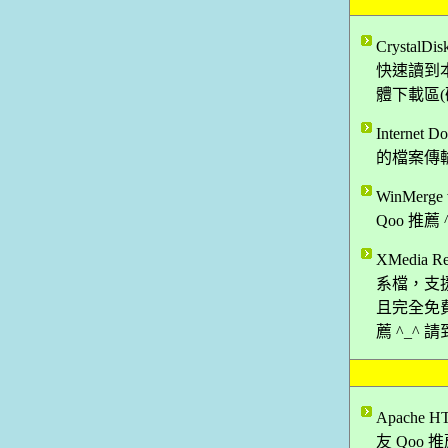
Crysta
快速讀到本
體下載區(
Interne
的檔案傳輸
WinMe
Qoo 推
XMedia
系檔，支
且完全免
薦 ^_^
Apache
友 Qoo