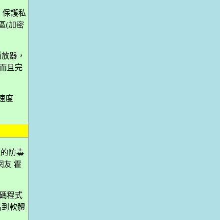
具，保護私
區(加密
音樂播放器，
，而且完
、速度
肯定的防毒
友 霍
解碼程式
 請到軟體