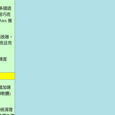
建多國語
輕巧而
ex 推
音樂播放器，
，而且完
、速度
的下載加速
傳軟體)
的系統清理