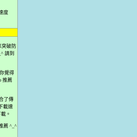
、速度
可以突破防
^ 請到
若你覺得
o 推薦
結合了傳
的下載速
下載。
推薦 ^_^