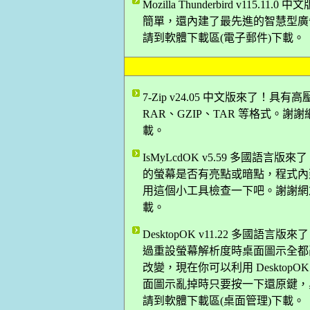
Mozilla Thunderbird v1
簡單，還內建了最先進的智慧型廣告信
請到軟體下載區(電子郵件)下載。
7-Zip v24.05 中文版來了！具
RAR、GZIP、TAR 等格式。謝謝網
載。
IsMyLcdOK v5.59 多國
的螢幕是否有亮點或暗點，程式內
用這個小工具檢查一下吧。謝謝網友 A
載。
DesktopOK v11.22 多
過重設螢幕解析度時桌面圖示全都
改變，現在你可以利用 Deskto
面圖示亂掉時只要按一下還原鍵，桌面
請到軟體下載區(桌面管理)下載。