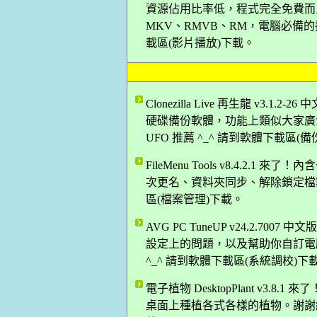
資源佔用比率低，程式完全免費而且
MKV、RMVB、RM，電腦必備的播
載區(影片播放)下載。
Clonezilla Live 再生龍 v3
硬碟備份軟體，功能上類似大家廣
UFO 推薦 ^_^ 請到軟體下載區(
FileMenu Tools v8.4.2
次更名、資料夾同步、解除鎖定檔案等
區(檔案管理)下載。
AVG PC TuneUP v24.2.
設定上的問題，以及幫助你自訂電腦
^_^ 請到軟體下載區(系統調校)下
電子植物 DesktopPlant v3
桌面上種植各式各樣的植物。謝謝網友 