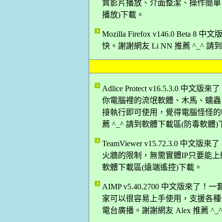
質影片播放、介面整潔、操作簡單！謝謝
播放)下載。
Mozilla Firefox v146.0 B
快。謝謝網友 Li NN 推薦 ^_^
Adlice Protect v16.5.
你電腦裡的流氓軟體、木馬、蠕蟲
接執行即可使用，覺得電腦怪怪的嗎
薦 ^_^ 請到軟體下載區(防毒軟體
TeamViewer v15.72.3.
火牆的限制，無需實體IP只要能上網
軟體下載區(遠端遙控)下載。
AIMP v5.40.2700 中文版來
家可以很容易上手使用，支援各種
電台廣播。謝謝網友 Alex 推薦 ^