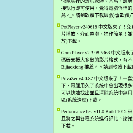
你電腦裡的流氓軟體、木馬、蠕蟲
接執行即可使用，覺得電腦怪怪的嗎
薦 ^_^ 請到軟體下載區(防毒軟體
PotPlayer v240618 中
片播放、介面整潔、操作簡單！謝謝網友
放)下載。
Gom Player v2.3.98.5
碼器支援大多數的影片格式，有不
Bijiaoxiong 推薦 ^_^ 請到軟
PrivaZer v4.0.87 中文版來
下，電腦用久了系統中會出現很多暫存
可以快速找出並且清除系統中無用的檔
區(系統清理)下載。
PerformanceTest v11.0 B
且將之與各種系統進行評比。謝謝網友 
下載。