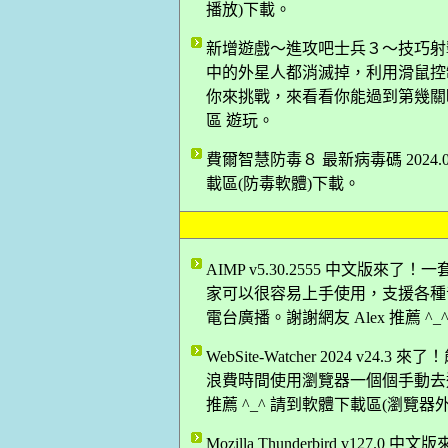
播放)下載。
新增遊戲～進攻吧士兵３～技巧射
中的外星人都消滅掉，利用滑鼠控
你來挑戰，來看看你能過到第幾關哦！
區 遊玩。
費爾智慧防毒８ 最新病毒碼 2024.06
載區(防毒軟體)下載。
AIMP v5.30.2555 中文版來
家可以很容易上手使用，支援各種
電台廣播。謝謝網友 Alex 推薦 ^
WebSite-Watcher 2024 
浪費時間使用瀏覽器一個個手動去
推薦 ^_^ 請到軟體下載區(瀏覽器
Mozilla Thunderbird v