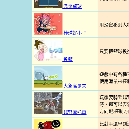
溫泉桌球
用滑鼠移到人
棒球好小子
只要把籃球投
投籃
遊戲中有各種
使用滑鼠來控
大象高爾夫
玩家要騎乘越
時，還可以表
方向鍵:控制方向
越野摩托車
比對手還早到