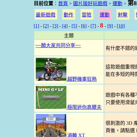
第
目前位置
：
首頁
>
圖片版好玩遊戲
>
運動
>
最新遊戲
動作
冒險
運動
射擊
8
[1]
-
[2]
-
[3]
-
[4]
-
[5]
-
[6]
-
[7]
-
-
[9]
-
[10]
主題
~~願大家共同分享~~
有什麼不錯的遊
這款遊戲重視
能在多短的時
越野機車狂熱
遊戲中有各種
只要使用滑鼠
極限迷你高爾夫
很刺激的 3
頁後，請點選 P
渦輪 XT