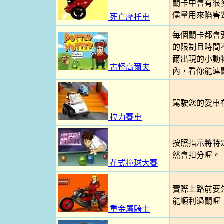
關卡中會有很
儘量用來陷害對
死亡摩托車
每個關卡都會
的限制且時間
爾出現的小動
古怪高爾夫
內，看你能連
駕駛您的愛車
拉力賽車
按照指示將特
然會扣分喔。
花式撞球大賽
實際上路前要
能順利過關喔
重金屬騎士