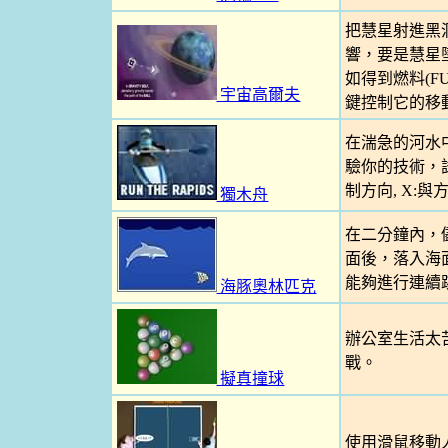
把慧星射進黑
響，要是慧星
如得到燃料(
宇宙高爾夫
鍵控制它的移動
在湍急的河水
驗你的技術，
制方向, X:
獨木舟
在二分鐘內，
面後，落入海
能夠進行連續跳躍
海豚奧林匹克
辦公室生活太
戰。
擬真撞球
使用滑鼠移動