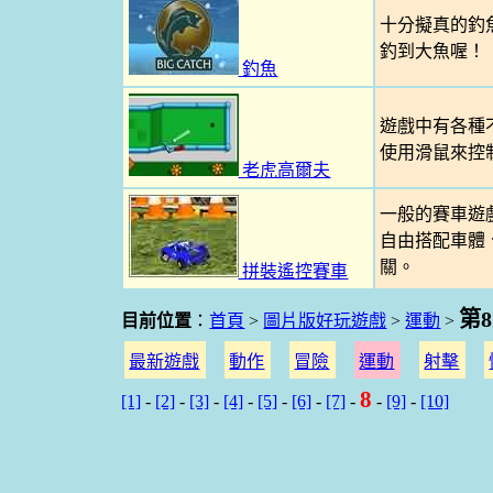
十分擬真的釣
釣到大魚喔！
釣魚
遊戲中有各種
使用滑鼠來控
老虎高爾夫
一般的賽車遊
自由搭配車體
關。
拼裝遙控賽車
第
目前位置
：
首頁
>
圖片版好玩遊戲
>
運動
>
最新遊戲
動作
冒險
運動
射擊
8
[1]
-
[2]
-
[3]
-
[4]
-
[5]
-
[6]
-
[7]
-
-
[9]
-
[10]