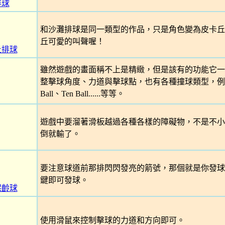
排球
和沙灘排球是同一類型的作品，只是角色變為皮卡丘
丘可愛的叫聲喔！
丘排球
雖然遊戲的畫面稱不上是精緻，但是該有的功能它一
整擊球角度、力道與擊球點，也有各種撞球類型，例如Nine 
Ball、Ten Ball......等等。
遊戲中要溜著滑板越過各種各樣的障礙物，不是不小
倒就輸了。
要注意球道前那排閃閃發亮的箭號，那個就是你發球
鍵即可發球。
保齡球
使用滑鼠來控制擊球的力道和方向即可。