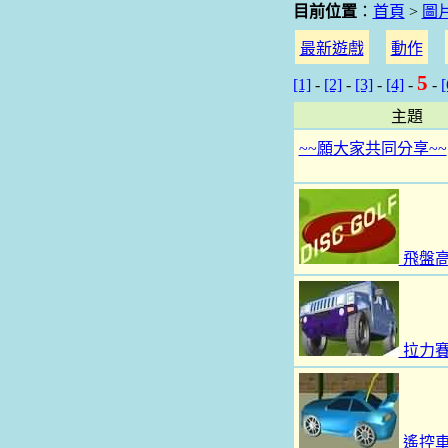
目前位置
：
首頁
>
圖
最新遊戲
動作
5
[1]
-
[2]
-
[3]
-
[4]
-
-
[
主題
~~願大家共同分享~~
飛盤
拉力
遙控