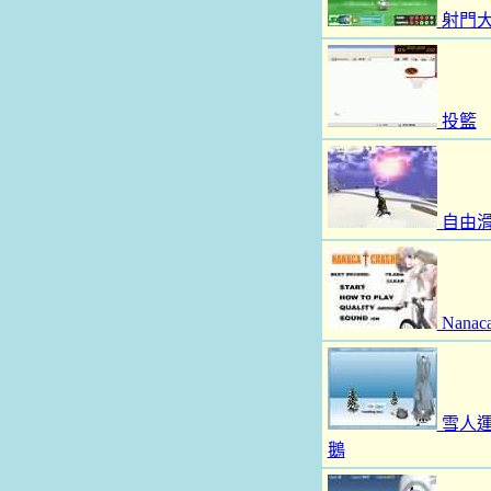
射門
投籃
自由
Nanac
雪人
鵝