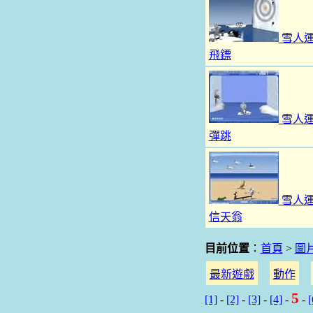
雪人
飛鏢
雪人
彈跳
雪人
信天翁
目前位置
：
首頁
>
圖
最新遊戲
動作
5
[1]
-
[2]
-
[3]
-
[4]
-
-
[