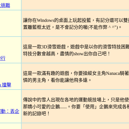
大挑戰
讓你在Windows的桌面上玩起投籃，有記分還可以
置離籃框太近，是不會記分的喔(不能作弊 ^ ^")。
這是一款3D滑雪遊戲，遊戲中是以你的滑雪特技困
特技分數會越高，盡情的show出你自己吧！
滑行
這是一款滿有趣的遊戲，你要操縱女主角Nanaca騎
憐的男主角，看你能讓他飛多遠。
a 撞擊
傳說中的雪人出現在各地的運動競技場上，只是他使
那嬌小可愛的企鵝......。你要「使用」企鵝來完成
運動：丟企
新的記錄吧！