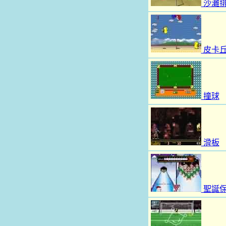
沙灘
皮卡
撞球
滑板
聖誕