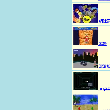
網球
攀岩
溜滑
3D乒