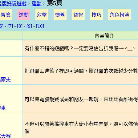
第5頁
片版好玩遊戲
>
運動
>
冒險
運動
射擊
懷舊
益智
技巧
角色扮演
6]
-
[7]
-
[8]
-
[9]
-
[10]
內容簡介
有什麼不錯的遊戲嗎？一定要寫信告訴我喔~~ ^__^
把飛盤丟進籃子裡即可過關，擲飛盤的次數越少分數
高爾夫
可以與電腦競賽或是和朋友一起玩，來比比看誰衝得
賽車
不但可以開著搖控車在大街小巷中奔馳，還可以儘情
喔！
車大賽