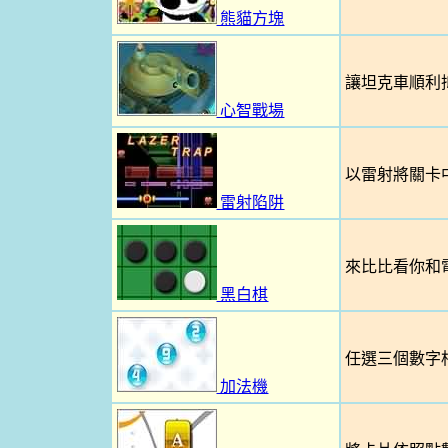
熊貓方塊
讓坦克車順利
心智戰場
以雷射將關卡
雷射陷阱
來比比看你和
黑白棋
任選三個數字
加法機