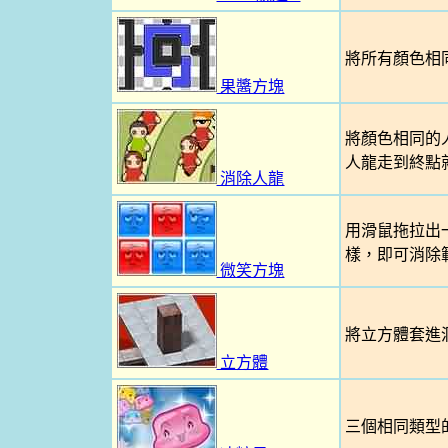
將所有顏色相
果醬方塊
將顏色相同的
人龍走到終點
消除人龍
用滑鼠拖拉出
樣，即可消除
微笑方塊
將立方體套進
立方體
三個相同類型