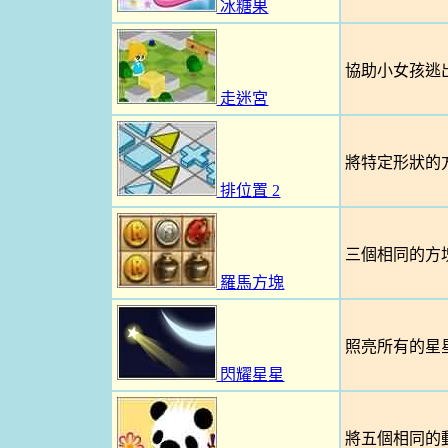
冰糖果
協助小女孩逃
走迷宮
將特定形狀的
排位置 2
三個相同的方
羅馬方塊
照亮所有的星
閃耀星星
將五個相同的