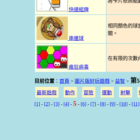
將卡片依照點
快速組牌
相同顏色的球
關。
串連球
在有限的次數
瘋狂病毒
第
目前位置
：
首頁
>
圖片版好玩遊戲
>
益智
>
最新遊戲
動作
冒險
運動
射擊
5
[1]
-
[2]
-
[3]
-
[4]
-
-
[6]
-
[7]
-
[8]
-
[9]
-
[10]
-
[11]